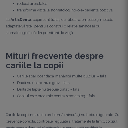
reducă anxietatea
transforme vizita la stomatolog într-o experiență pozitivă
La
ArtisDenta
, copiii sunt tratați cu răbdare, empatie și metode
adaptate vârstei, pentru a construi o relație sănătoasă cu
stomatologia încă din primii ani de viață.
Mituri frecvente despre
cariile la copii
Cariile apar doar dacă mănâncă multe dulciuri – fals
Dacă nu doare, nu e grav – fals
Dinții de lapte nu trebuie tratați – fals
Copilul este prea mic pentru stomatolog – fals
Cariile la copii nu sunt o problemă minoră și nu trebuie ignorate. Cu
prevenție corectă, controale regulate și tratamente la timp, copilul
poate avea o dantură sănătoasă și o experiență pozitivă la