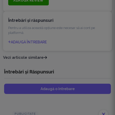
ADAUGĂ REVIEW
Întrebări şi răspunsuri
Pentru a utiliza această opțiune este necesar să ai cont pe
platformă.
ADAUGĂ ÎNTREBARE
Vezi articole similare
Întrebări și Răspunsuri
Adaugă o întrebare
close
PUBLICITATE