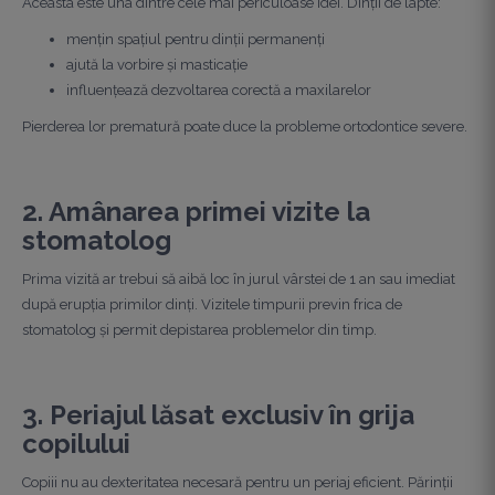
Aceasta este una dintre cele mai periculoase idei.
Dinții de lapte:
mențin spațiul pentru dinții permanenți
ajută la vorbire și masticație
influențează dezvoltarea corectă a maxilarelor
Pierderea lor prematură poate duce la probleme ortodontice severe.
2. Amânarea primei vizite la
stomatolog
Prima vizită ar trebui să aibă loc în jurul vârstei de 1 an sau imediat
după erupția primilor dinți. Vizitele timpurii previn frica de
stomatolog și permit depistarea problemelor din timp.
3. Periajul lăsat exclusiv în grija
copilului
Copiii nu au dexteritatea necesară pentru un periaj eficient. Părinții