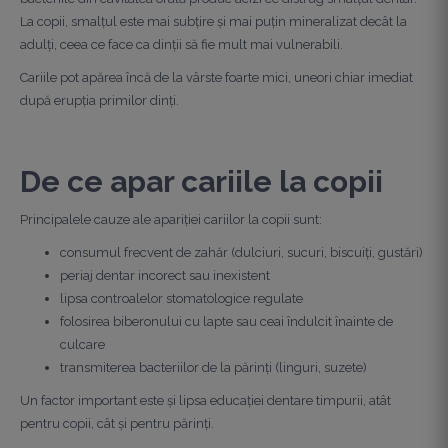
La copii, smalțul este mai subțire și mai puțin mineralizat decât la
adulți, ceea ce face ca dinții să fie mult mai vulnerabili.
Cariile pot apărea încă de la vârste foarte mici, uneori chiar imediat
după erupția primilor dinți.
De ce apar cariile la copii
Principalele cauze ale apariției cariilor la copii sunt:
consumul frecvent de zahăr (dulciuri, sucuri, biscuiți, gustări)
periaj dentar incorect sau inexistent
lipsa controalelor stomatologice regulate
folosirea biberonului cu lapte sau ceai îndulcit înainte de
culcare
transmiterea bacteriilor de la părinți (linguri, suzete)
Un factor important este și lipsa educației dentare timpurii, atât
pentru copii, cât și pentru părinți.