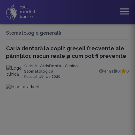
caut
menu
dentist
bun
.ro
Stomatologie generală
Caria dentară la copii: greșeli frecvente ale
părinților, riscuri reale și cum pot fi prevenite
Scris de:
ArtisDenta - Clinica
445
0
0
Stomatologica
|
|
Publicat:
18 Ian. 2026