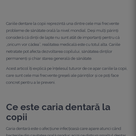
Cariile dentare la copii reprezintă una dintre cele mai frecvente
probleme de sănătate orală la nivel mondial. Deși mulți părinți
consideră că dinții de lapte nu sunt atât de importanți pentru că
„oricum vor cădea”, realitatea medicală este cu totul alta. Cariile
netratate pot afecta dezvoltarea copilului, sănătatea dinților
permanenți și chiar starea generală de sănătate.
Acest articol îți explică pe înțelesul tuturor de ce apar cariile la copii,
care sunt cele mai frecvente greșeli ale părinților și ce poți face
concret pentru a le preveni.
Ce este caria dentară la
copii
Caria dentară este o afecțiune infecțioasă care apare atunci când
bacteriile din cavitatea orală produc acizi ce distrug smalțul dentar.