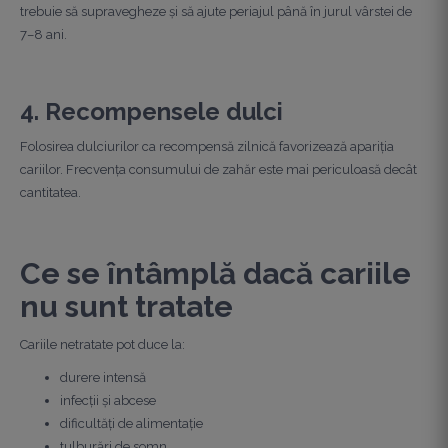
trebuie să supravegheze și să ajute periajul până în jurul vârstei de
7–8 ani.
4. Recompensele dulci
Folosirea dulciurilor ca recompensă zilnică favorizează apariția
cariilor. Frecvența consumului de zahăr este mai periculoasă decât
cantitatea.
Ce se întâmplă dacă cariile
nu sunt tratate
Cariile netratate pot duce la:
durere intensă
infecții și abcese
dificultăți de alimentație
tulburări de somn