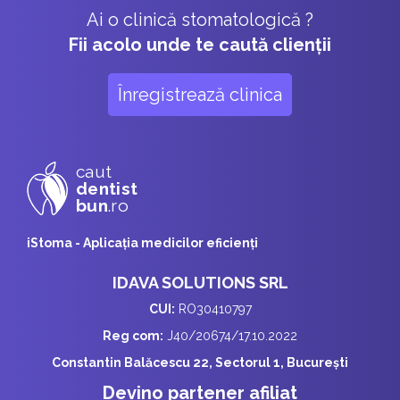
Ai o clinică stomatologică ?
Fii acolo unde te caută clienții
Înregistrează clinica
caut
dentist
bun
.ro
iStoma - Aplicaţia medicilor eficienţi
IDAVA SOLUTIONS SRL
CUI:
RO30410797
Reg com:
J40/20674/17.10.2022
Constantin Balăcescu 22, Sectorul 1, București
Devino partener afiliat