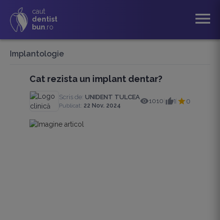
caut
menu
dentist
bun
.ro
Implantologie
Cat rezista un implant dentar?
Scris de:
UNIDENT TULCEA
1010
1
0
|
|
Publicat:
22 Nov. 2024