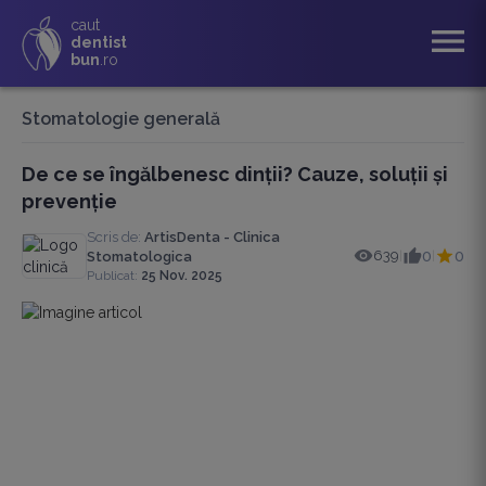
caut
menu
dentist
bun
.ro
Stomatologie generală
De ce se îngălbenesc dinții? Cauze, soluții și
prevenție
Scris de:
ArtisDenta - Clinica
639
0
0
Stomatologica
|
|
Publicat:
25 Nov. 2025