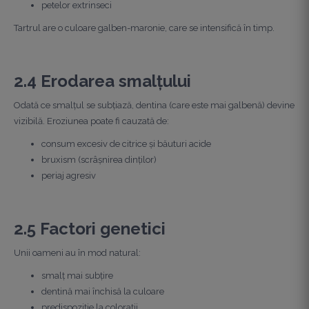
petelor extrinseci
Tartrul are o culoare galben-maronie, care se intensifică în timp.
2.4 Erodarea smalțului
Odată ce smalțul se subțiază, dentina (care este mai galbenă) devine
vizibilă. Eroziunea poate fi cauzată de:
consum excesiv de citrice și băuturi acide
bruxism (scrâșnirea dinților)
periaj agresiv
2.5 Factori genetici
Unii oameni au în mod natural:
smalț mai subțire
dentină mai închisă la culoare
predispoziție la colorații