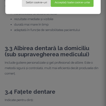
Cea mai eficientă soluție pentru dinți vizibil mai albi, într-o singură
Setări cookie-uri
Acceptați toate cookie-urile
ședință. Avantaje:
nu afectează structura dintelui
rezultate imediate și vizibile
durată mai mare în timp
adaptată în funcție de sensibilitatea pacientului
3.3 Albirea dentară la domiciliu
(sub supravegherea medicului)
Include gutiere personalizate și gel profesional de albire. Este o
metodă sigură și controlată, mult mai eficientă decât produsele din
comerț.
3.4 Fațete dentare
Indicate pentru dinți: