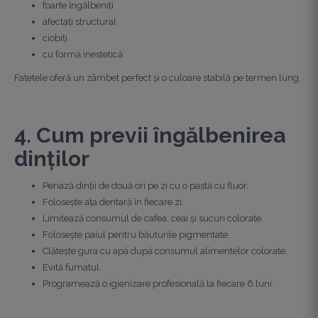
foarte îngălbeniți
afectați structural
ciobiți
cu formă inestetică
Fațetele oferă un zâmbet perfect și o culoare stabilă pe termen lung.
4. Cum previi îngălbenirea
dinților
Periază dinții de două ori pe zi cu o pastă cu fluor.
Folosește ața dentară în fiecare zi.
Limitează consumul de cafea, ceai și sucuri colorate.
Folosește paiul pentru băuturile pigmentate.
Clătește gura cu apă după consumul alimentelor colorate.
Evită fumatul.
Programează o igienizare profesională la fiecare 6 luni.