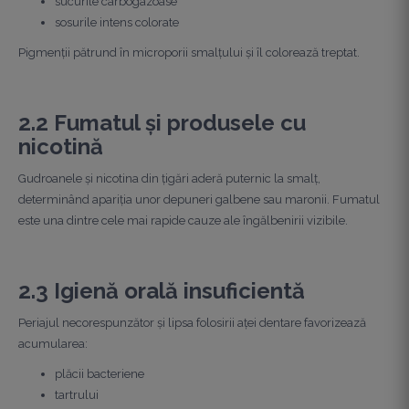
sucurile carbogazoase
sosurile intens colorate
Pigmenții pătrund în microporii smalțului și îl colorează treptat.
2.2 Fumatul și produsele cu
nicotină
Gudroanele și nicotina din țigări aderă puternic la smalț,
determinând apariția unor depuneri galbene sau maronii.
Fumatul
este una dintre cele mai rapide cauze ale îngălbenirii vizibile.
2.3 Igienă orală insuficientă
Periajul necorespunzător și lipsa folosirii aței dentare favorizează
acumularea:
plăcii bacteriene
tartrului