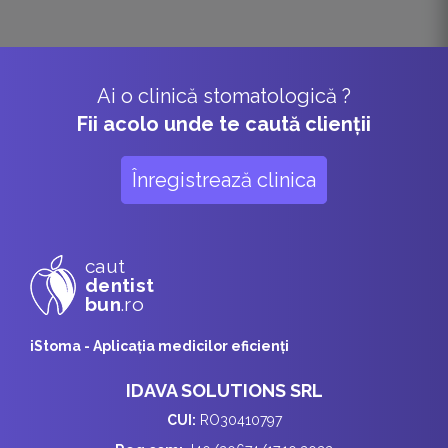
Ai o clinică stomatologică ?
Fii acolo unde te caută clienții
Înregistrează clinica
caut
dentist
bun
.ro
iStoma - Aplicaţia medicilor eficienţi
IDAVA SOLUTIONS SRL
CUI:
RO30410797