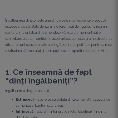
Îngălbenirea dinților este una dintre cele mai frecvente preocupări
estetice și de sănătate dentară. Indiferent cât de riguros ne îngrijim
dantura, majoritatea dintre noi observăm la un moment dat o
schimbare a culorii dinților. În acest articol complet și bine structurat,
afli care sunt cauzele reale ale îngălbenirii, ce poți face pentru a reda
strălucirea zâmbetului și cum poți preveni apariția petelor pe viitor.
1. Ce înseamnă de fapt
“dinți îngălbeniți”?
Îngălbenirea dinților poate fi:
Extrinsecă
– apare pe suprafața dintelui (smalț), cauzată de
alimentație, băuturi sau fumat.
Intrinsecă
– apare în interiorul dintelui (dentina), fiind mai
dificil de tratat.