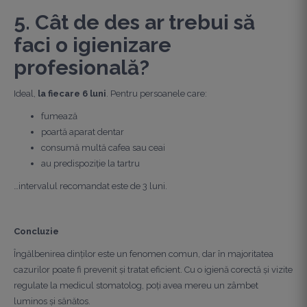
5. Cât de des ar trebui să
faci o igienizare
profesională?
Ideal,
la fiecare 6 luni
. Pentru persoanele care:
fumează
poartă aparat dentar
consumă multă cafea sau ceai
au predispoziție la tartru
…intervalul recomandat este de 3 luni.
Concluzie
Îngălbenirea dinților este un fenomen comun, dar în majoritatea
cazurilor poate fi prevenit și tratat eficient. Cu o igienă corectă și vizite
regulate la medicul stomatolog, poți avea mereu un zâmbet
luminos și sănătos.