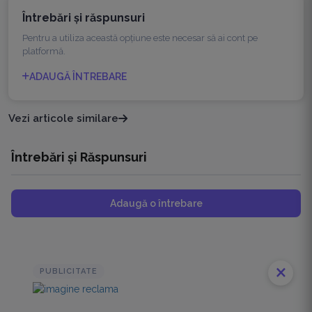
Întrebări şi răspunsuri
Pentru a utiliza această opțiune este necesar să ai cont pe
platformă.
ADAUGĂ ÎNTREBARE
Vezi articole similare
Întrebări și Răspunsuri
Adaugă o întrebare
close
PUBLICITATE