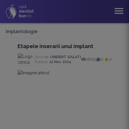
caut
menu
dentist
bun
.ro
Implantologie
Etapele inserarii unui implant
Scris de:
UNIDENT GALATI
1823
0
0
|
|
Publicat:
22 Nov. 2024