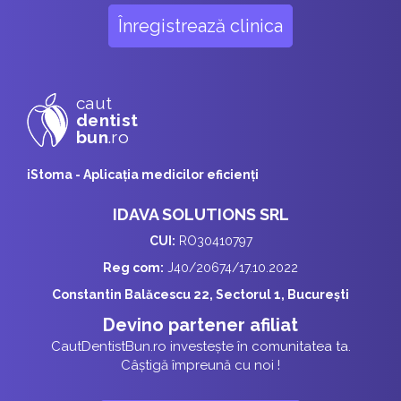
Înregistrează clinica
caut
dentist
bun
.ro
iStoma - Aplicaţia medicilor eficienţi
IDAVA SOLUTIONS SRL
CUI:
RO30410797
Reg com:
J40/20674/17.10.2022
Constantin Balăcescu 22, Sectorul 1, București
Devino partener afiliat
CautDentistBun.ro investește în comunitatea ta.
Câștigă împreună cu noi !