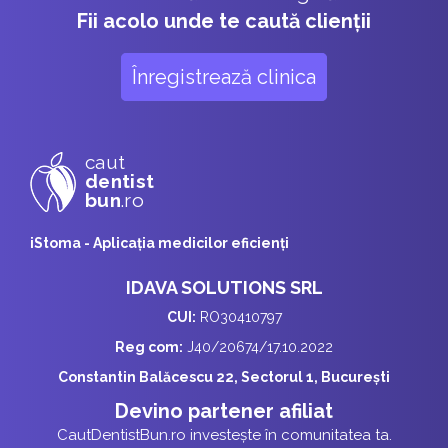
Fii acolo unde te caută clienții
Înregistrează clinica
caut
dentist
bun
.ro
iStoma - Aplicaţia medicilor eficienţi
IDAVA SOLUTIONS SRL
CUI:
RO30410797
Reg com:
J40/20674/17.10.2022
Constantin Balăcescu 22, Sectorul 1, București
Devino partener afiliat
CautDentistBun.ro investește în comunitatea ta.