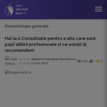
caut
menu
dentist
bun
.ro
Stomatologie generală
Hai la o Consultație pentru a afla care sunt
pașii albirii profesionale si ce soluții iți
recomandăm!
Scris de:
EbiDent Palladium Residence
1559
0
0
|
|
Publicat:
12 Apr. 2022