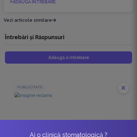
ADAUGĂ ÎNTREBARE
Vezi articole similare
Întrebări și Răspunsuri
Adaugă o întrebare
close
PUBLICITATE
Ai o clinică stomatologică ?