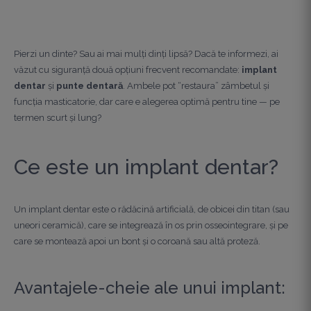
Pierzi un dinte? Sau ai mai mulți dinți lipsă? Dacă te informezi, ai
văzut cu siguranță două opțiuni frecvent recomandate:
implant
dentar
și
punte dentară
. Ambele pot “restaura” zâmbetul și
funcția masticatorie, dar care e alegerea optimă pentru tine — pe
termen scurt și lung?
Ce este un implant dentar?
Un implant dentar este o rădăcină artificială, de obicei din titan (sau
uneori ceramică), care se integrează în os prin osseointegrare, și pe
care se montează apoi un bont și o coroană sau altă proteză.
Avantajele-cheie ale unui implant: