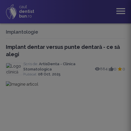
caut
menu
dentist
bun
.ro
Implantologie
Implant dentar versus punte dentară - ce să
alegi
Scris de:
ArtisDenta - Clinica
884
0
0
Stomatologica
|
|
Publicat:
08 Oct. 2025