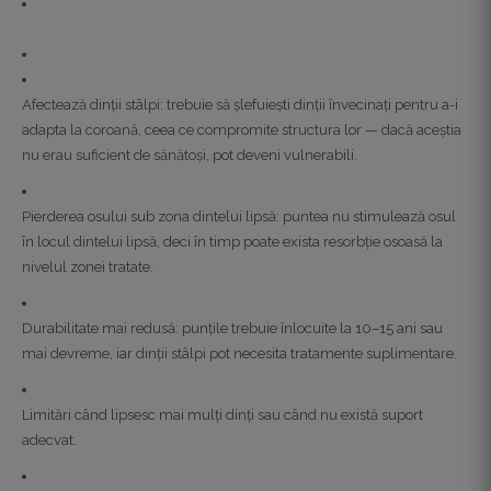
Afectează dinții stâlpi: trebuie să șlefuiești dinții învecinați pentru a-i
adapta la coroană, ceea ce compromite structura lor — dacă aceștia
nu erau suficient de sănătoși, pot deveni vulnerabili.
Pierderea osului sub zona dintelui lipsă: puntea nu stimulează osul
în locul dintelui lipsă, deci în timp poate exista resorbție osoasă la
nivelul zonei tratate.
Durabilitate mai redusă: punțile trebuie înlocuite la 10–15 ani sau
mai devreme, iar dinții stâlpi pot necesita tratamente suplimentare.
Limitări când lipsesc mai mulți dinți sau când nu există suport
adecvat.