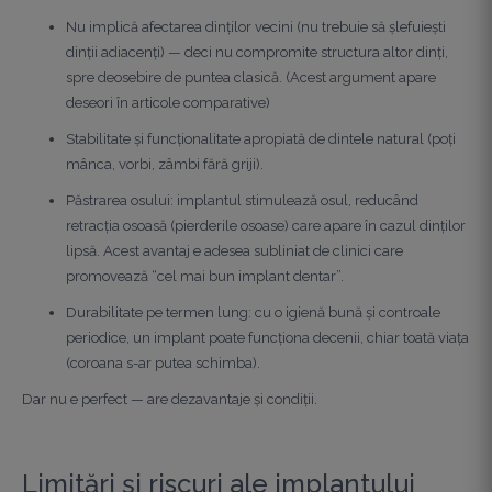
Nu implică afectarea dinților vecini (nu trebuie să șlefuiești
dinții adiacenți) — deci nu compromite structura altor dinți,
spre deosebire de puntea clasică. (Acest argument apare
deseori în articole comparative)
Stabilitate și funcționalitate apropiată de dintele natural (poți
mânca, vorbi, zâmbi fără griji).
Păstrarea osului: implantul stimulează osul, reducând
retracția osoasă (pierderile osoase) care apare în cazul dinților
lipsă. Acest avantaj e adesea subliniat de clinici care
promovează “cel mai bun implant dentar”.
Durabilitate pe termen lung: cu o igienă bună și controale
periodice, un implant poate funcționa decenii, chiar toată viața
(coroana s-ar putea schimba).
Dar nu e perfect — are dezavantaje și condiții.
Limitări și riscuri ale implantului