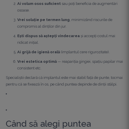
Ai volum osos suficient
sau poți beneficia de augmentări
osoase.
Vrei soluție pe termen lung
, minimizând riscurile de
compromis al dinților din jur.
Ești dispus să aștepți vindecarea
și accepți costul mai
ridicat inițial.
Ai grijă de igienă orală
(implantul cere rigurozitate).
Vrei estetica optimă
— reapariția gingiei, spațiu papilar mai
consistent etc.
Specialiștii declară că implantul este mai stabil față de punte, tocmai
pentru că se fixează în os, pe când puntea depinde de dinții stâlpi.
Când să alegi puntea