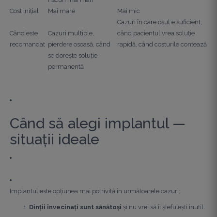
Cost inițial
Mai mare
Mai mic
Cazuri în care osul e suficient,
Când este
Cazuri multiple,
când pacientul vrea soluție
recomandat
pierdere osoasă, când
rapidă, când costurile contează
se dorește soluție
permanentă
Când să alegi implantul —
situații ideale
Implantul este opțiunea mai potrivită în următoarele cazuri:
Dinții învecinați sunt sănătoși
și nu vrei să îi șlefuiești inutil.