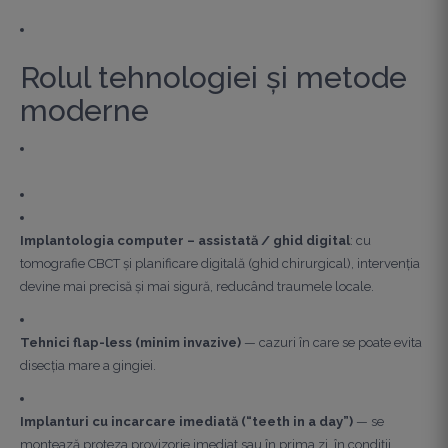
Rolul tehnologiei și metode
moderne
Implantologia computer – assistată / ghid digital
: cu
tomografie CBCT și planificare digitală (ghid chirurgical), intervenția
devine mai precisă și mai sigură, reducând traumele locale.
Tehnici flap-less (minim invazive)
— cazuri în care se poate evita
disecția mare a gingiei.
Implanturi cu incarcare imediată (“teeth in a day”)
— se
montează proteza provizorie imediat sau în prima zi, în condiții