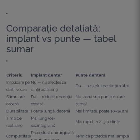
Comparație detaliată:
implant vs punte — tabel
sumar
Criteriu
Implant dentar
Punte dentară
Implicare pe
Nu — nu afectează
Da — se șlefuiesc dinții stâlpi
dinții vecini
dinții adiacenți
Stimulare
Da — reduce resorbția
Nu, zona sub punte nu are
osoasă
osoasă
stimul
Durabilitate
Foarte lungă, decenii
Mai limitată, poate 10–15 ani
Timp de
Mai lung (os­
Mai rapid, în 2–3 ședințe
realizare
seointegrare)
Procedură chirurgicală,
Complexitate
Tehnică protetică mai simplă
riscuri mai mari