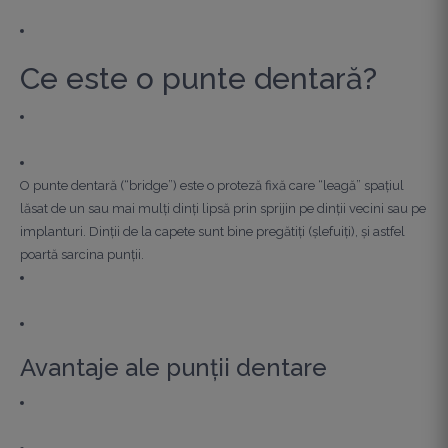
Ce este o punte dentară?
O punte dentară (“bridge”) este o proteză fixă care “leagă” spațiul
lăsat de un sau mai mulți dinți lipsă prin sprijin pe dinții vecini sau pe
implanturi. Dinții de la capete sunt bine pregătiți (șlefuiți), și astfel
poartă sarcina punții.
Avantaje ale punții dentare