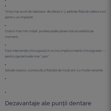
Timp mai scurt de realizare: de obicei 2–3 ședințe (față de câteva luni
pentru un implant).
Costuri mai mici inițial: puntea poate părea mai accesibilă pe
moment.
Fără intervenție chirurgicală în os (nu implică inserții chirurgicale) —
pentru pacient este mai “ușor”.
Soluție clasică, cunoscută și folosită de mulți ani, cu multe variante.
Dezavantaje ale punții dentare