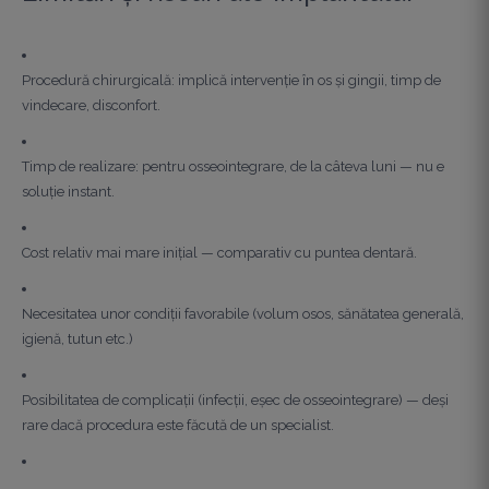
Procedură chirurgicală: implică intervenție în os și gingii, timp de
vindecare, disconfort.
Timp de realizare: pentru osseointegrare, de la câteva luni — nu e
soluție instant.
Cost relativ mai mare inițial — comparativ cu puntea dentară.
Necesitatea unor condiții favorabile (volum osos, sănătatea generală,
igienă, tutun etc.)
Posibilitatea de complicații (infecții, eșec de osseointegrare) — deși
rare dacă procedura este făcută de un specialist.