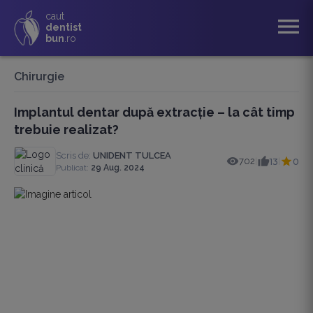
caut
menu
dentist
bun
.ro
Chirurgie
Implantul dentar după extracție – la cât timp
trebuie realizat?
Scris de:
UNIDENT TULCEA
702
13
0
|
|
Publicat:
29 Aug. 2024