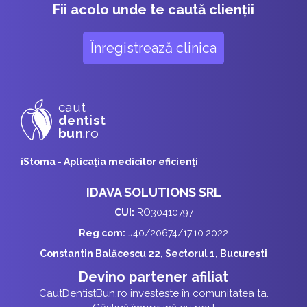
Fii acolo unde te caută clienții
Înregistrează clinica
caut
dentist
bun
.ro
iStoma - Aplicaţia medicilor eficienţi
IDAVA SOLUTIONS SRL
CUI:
RO30410797
Reg com:
J40/20674/17.10.2022
Constantin Balăcescu 22, Sectorul 1, București
Devino partener afiliat
CautDentistBun.ro investește în comunitatea ta.