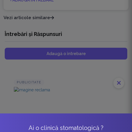
ADAUGĂ ÎNTREBARE
Vezi articole similare
Întrebări și Răspunsuri
Adaugă o întrebare
close
PUBLICITATE
Ai o clinică stomatologică ?