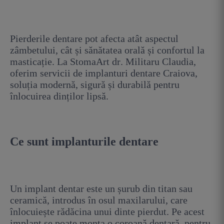
Pierderile dentare pot afecta atât aspectul
zâmbetului, cât și sănătatea orală și confortul la
masticație. La StomaArt dr. Militaru Claudia,
oferim servicii de implanturi dentare Craiova,
soluția modernă, sigură și durabilă pentru
înlocuirea dinților lipsă.
Ce sunt implanturile dentare
Un implant dentar este un șurub din titan sau
ceramică, introdus în osul maxilarului, care
înlocuiește rădăcina unui dinte pierdut. Pe acest
implant se poate monta o coroană dentară, pentru