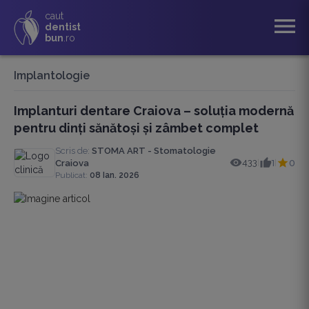
caut
menu
dentist
bun
.ro
Implantologie
Implanturi dentare Craiova – soluția modernă
pentru dinți sănătoși și zâmbet complet
Scris de:
STOMA ART - Stomatologie
433
1
0
Craiova
|
|
Publicat:
08 Ian. 2026