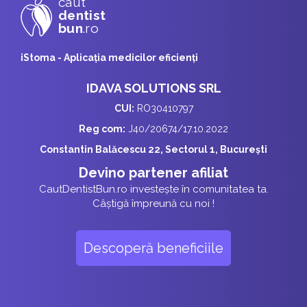
caut
dentist
bun
.ro
iStoma - Aplicaţia medicilor eficienţi
IDAVA SOLUTIONS SRL
CUI:
RO30410797
Reg com:
J40/20674/17.10.2022
Constantin Balăcescu 22, Sectorul 1, București
Devino partener afiliat
CautDentistBun.ro investește în comunitatea ta.
Câștigă împreună cu noi !
Descoperă beneficiile