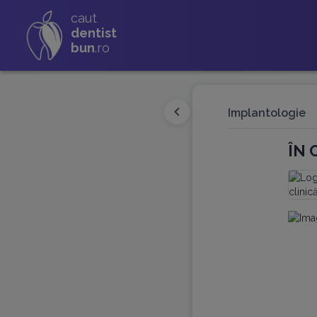
caut
dentist
bun
.ro
Implantologie
ÎN 