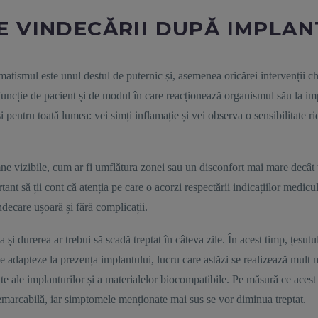
E VINDECĂRII DUPĂ IMPLAN
ismul este unul destul de puternic și, asemenea oricărei intervenții chi
 funcție de pacient și de modul în care reacționează organismul său la impl
i pentru toată lumea: vei simți inflamație și vei observa o sensibilitate r
e vizibile, cum ar fi umflătura zonei sau un disconfort mai mare decât t
tant să ții cont că atenția pe care o acorzi respectării indicațiilor medic
ndecare ușoară și fără complicații.
a și durerea ar trebui să scadă treptat în câteva zile. În acest timp, țesut
se adapteze la prezența implantului, lucru care astăzi se realizează mult 
te ale implanturilor și a materialelor biocompatibile. Pe măsură ce acest 
remarcabilă, iar simptomele menționate mai sus se vor diminua treptat.