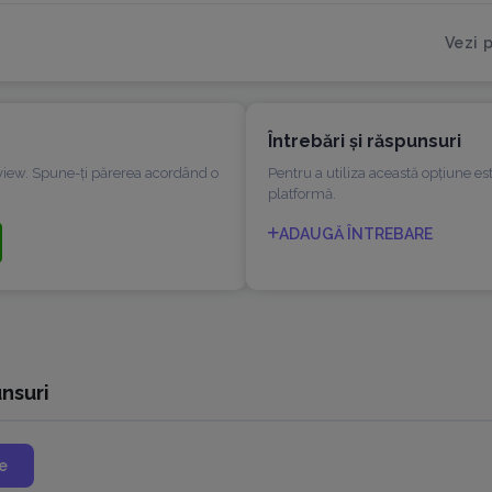
Vezi p
Întrebări şi răspunsuri
eview. Spune-ți părerea acordând o
Pentru a utiliza această opțiune es
platformă.
ADAUGĂ ÎNTREBARE
unsuri
e