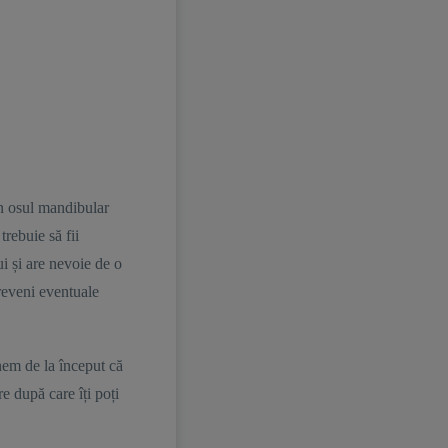
în osul mandibular
trebuie să fii
i și are nevoie de o
preveni eventuale
unem de la început că
e după care îți poți