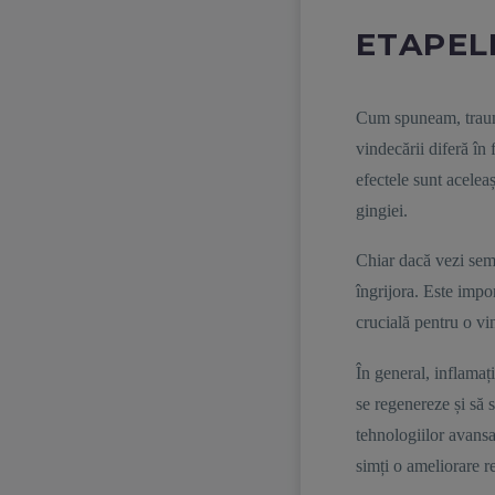
ETAPEL
Cum spuneam, traumat
vindecării diferă în
efectele sunt aceleaș
gingiei.
Chiar dacă vezi semn
îngrijora. Este impor
crucială pentru o vi
În general, inflamați
se regenereze și să 
tehnologiilor avansa
simți o ameliorare 