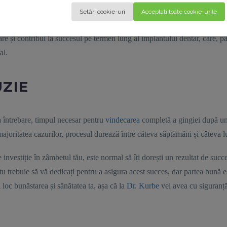
nținerea unei igiene orale adecvate și respectarea strictă a indicațiilor m
Setări cookie-uri
Acceptați toate cookie-urile
preveni eventualele complicații postoperatorii, de ce să nu o faci? Astfel
re și contribui la succesul pe termen lung al implantului dentar, care, p
nal.
ZIE
a întrebare, timpul necesar pentru
vindecarea
completă a gingiei după un
 majoritatea cazurilor, procesul durează între câteva săptămâni și câteva 
 investiție în zâmbetul tău, este normal să îți dorești un rezultat de suc
 tu trebuie să vă dedicați pentru a asigura acest succes, dar partea bună 
 loc bunăstarea și sănătatea ta, așa că la
Dr. Kurbe
vei avea cu siguranță