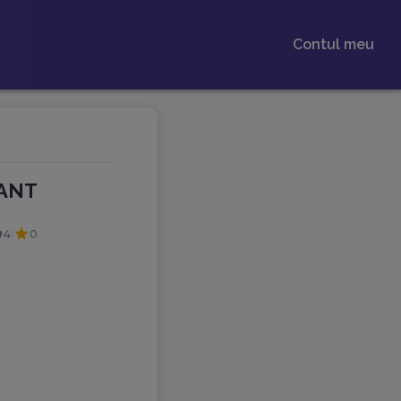
Contul meu
LANT
4
0
|