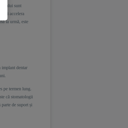
edicului sunt
, poți accelera
ână la urmă, este
 implant dentar
luni.
ces pe termen lung.
este că stomatologii
 parte de suport și