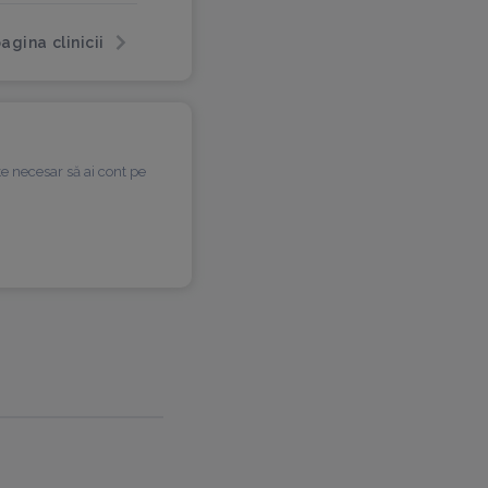
agina clinicii
te necesar să ai cont pe