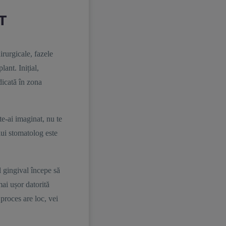
T
rurgicale, fazele
ant. Inițial,
idicată în zona
e-ai imaginat, nu te
ului stomatolog este
ul gingival începe să
mai ușor datorită
proces are loc, vei