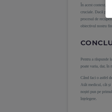
În acest context, me
cruciale. Dacă poți 
procesul de recupera
obiectivul nostru fi
CONCLU
Pentru a răspunde l
poate varia, dar, în
Când faci o astfel de
Atât medicul, cât și
noștri pun pe primul
înțelegere.