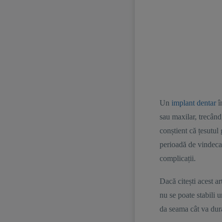
Un
implant dentar
î
sau maxilar, trecând,
conștient că țesutul
perioadă de vindecar
complicații.
Dacă citești acest a
nu se poate stabili u
da seama cât va dura