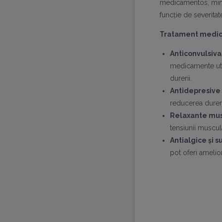
medicamentos, minim
funcție de severitate
Tratament medi
Anticonvulsiv
medicamente uti
durerii.
Antidepresive t
reducerea dureri
Relaxante mu
tensiunii muscul
Antialgice și 
pot oferi amelio