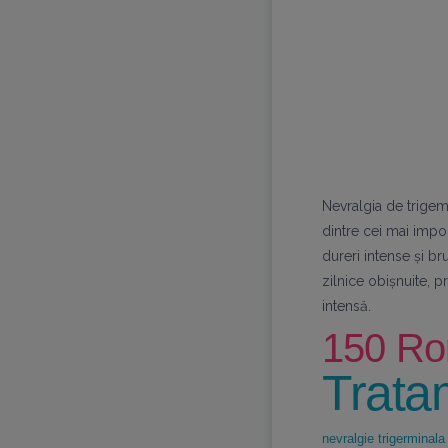
Nevralgia de trigem
dintre cei mai impor
dureri intense și br
zilnice obișnuite, 
intensă.
150 Ron
Trata
nevralgie trigerminala