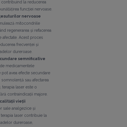
c, contribuind la reducerea
bunătățirea funcției nervoase.
esuturilor nervoase
imulează mitocondriile
zând regenerarea și refacerea
e afectate. Acest proces
ducerea frecvenței și
soadelor dureroase.
ecundare semnificative
 de medicamentele
re pot avea efecte secundare
 somnolență sau afectarea
, terapia laser este o
ără contraindicații majore.
lității vieții
or sale analgezice și
 terapia laser contribuie la
adelor dureroase,