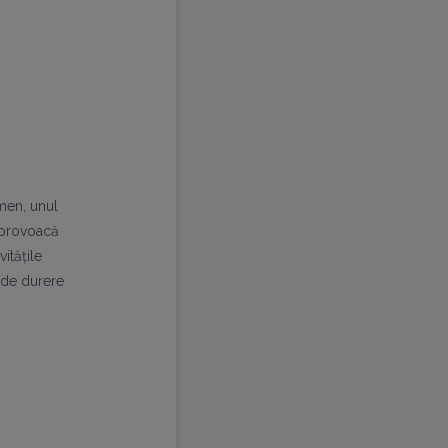
men, unul
ă provoacă
itățile
 de durere