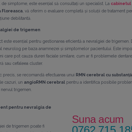
l de simptome, este esențial să consultați un specialist. La
cabinetul
 Floreasca
, vă oferim o evaluare completă și soluții de tratament pe
iune debilitantă.
ralgiei de trigemen
t este esențial pentru gestionarea eficientă a nevralgiei de trigemen. 
l neurolog pe baza anamnezei și simptomelor pacientului. Este impor
ni care pot cauza dureri faciale similare, cum ar fi problemele dentare, 
 sau cefaleea cluster.
ic precis, se recomandă efectuarea unui
RMN cerebral cu substanț
ele cazuri, un
angioRMN cerebral
pentru a identifica posibile probl
nervul trigemen.
ment pentru nevralgia de
Suna acum
iei de trigemen poate fi
0762 715 18