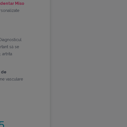
 dentar Miso
rsonalizate
Diagnosticul
tant să se
artrita
ă de
eme vasculare
5