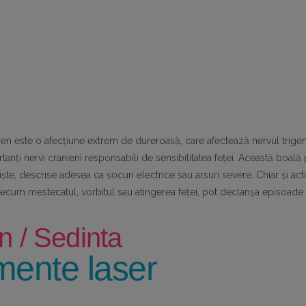
en este o afecțiune extrem de dureroasă, care afectează nervul trige
tanți nervi cranieni responsabili de sensibilitatea feței. Această boal
uște, descrise adesea ca șocuri electrice sau arsuri severe. Chiar și activ
precum mestecatul, vorbitul sau atingerea feței, pot declanșa episoade
 / Sedinta
mente laser