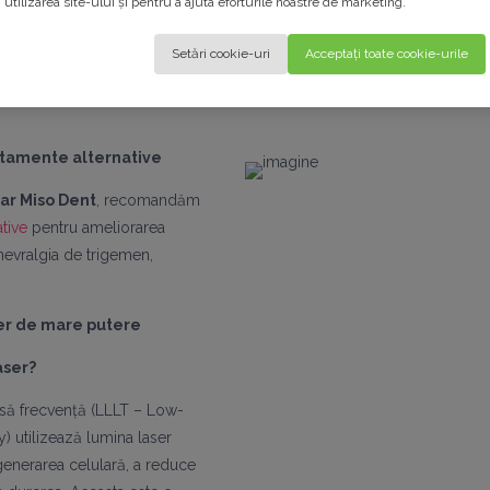
utilizarea site-ului și pentru a ajuta eforturile noastre de marketing.
 inexplicabile la nivelul feței sau al dinților, este important să vă adre
tologie
. La
cabinetul dentar Miso Dent
, dispunem de tehnologia 
Setări cookie-uri
Acceptați toate cookie-urile
algiei, iar specialiștii noștri pot evalua cauza exactă a durerii și pot 
izate.
ratamente alternative
ar Miso Dent
, recomandăm
ative
pentru ameliorarea
 nevralgia de trigemen,
ser de mare putere
aser?
asă frecvență (LLLT – Low-
) utilizează lumina laser
generarea celulară, a reduce