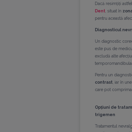
Dacă resimțiți astfe
Dent
, situat în
zona
pentru această afecț
Diagnosticul nev
Un diagnostic corec
este pus de medicu
excludă alte afecțiu
temporomandibulară
Pentru un diagnost
contrast
, iar în un
care pot comprima 
Opțiuni de trata
trigemen
Tratamentul nevralg