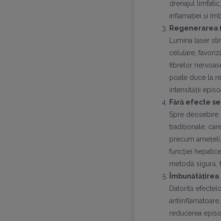
drenajul limfati
inflamației și îm
Regenerarea ț
Lumina laser st
celulare, favori
fibrelor nervoas
poate duce la re
intensității epi
Fără efecte s
Spre deosebire
tradiționale, ca
precum amețeli,
funcției hepatice
metodă sigură, f
Îmbunătățirea ca
Datorită efectel
antiinflamatoare,
reducerea episo