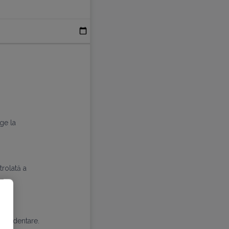
ge la
trolată a
ile dentare.