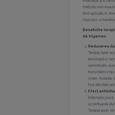
inflamația și a cal
metodă non-invaziv
fiind aplicată în di
musculo-scheletice
Beneficiile terap
de trigemen
Reducerea dur
Terapia laser ac
terminațiilor ne
semnificativ dur
transmiterii imp
creier. Aceasta 
fără efectele ad
Efect antiinfl
Inflamația joacă
accentuarea dure
Terapia laser st