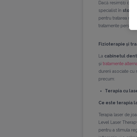
Dacă resimțiți dureri
specialist în
stoma
pentru tratarea nevr
tratamente personal
Fizioterapie și t
La
cabinetul dent
și
tratamente altern
durerii asociate cu
precum:
Terapia cu la
Ce este terapia l
Terapia laser de jo
Level Laser Therapy
pentru a stimula re