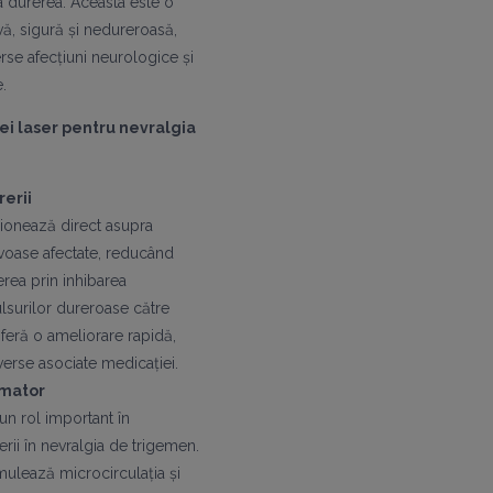
ma durerea. Aceasta este o
ă, sigură și nedureroasă,
verse afecțiuni neurologice și
.
iei laser pentru nevralgia
erii
ționează direct asupra
rvoase afectate, reducând
erea prin inhibarea
ulsurilor dureroase către
oferă o ameliorare rapidă,
verse asociate medicației.
amator
 un rol important în
rii în nevralgia de trigemen.
imulează microcirculația și