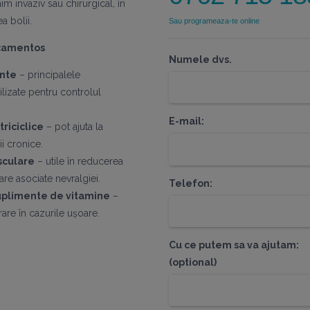
 invaziv sau chirurgical, în
a bolii.
Sau programeaza-te online
camentos
Numele dvs.
ante
– principalele
lizate pentru controlul
E-mail:
riciclice
– pot ajuta la
i cronice.
sculare
– utile în reducerea
are asociate nevralgiei.
Telefon:
suplimente de vitamine
–
rare în cazurile ușoare.
Cu ce putem sa va ajutam:
(optional)