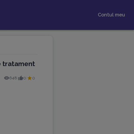
Contul meu
e tratament
648
0
0
|
|