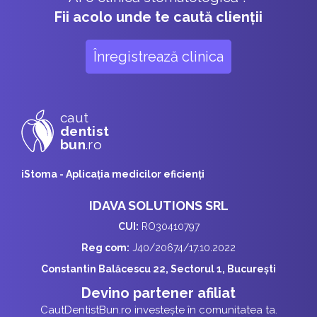
Fii acolo unde te caută clienții
Înregistrează clinica
caut
dentist
bun
.ro
iStoma - Aplicaţia medicilor eficienţi
IDAVA SOLUTIONS SRL
CUI:
RO30410797
Reg com:
J40/20674/17.10.2022
Constantin Balăcescu 22, Sectorul 1, București
Devino partener afiliat
CautDentistBun.ro investește în comunitatea ta.