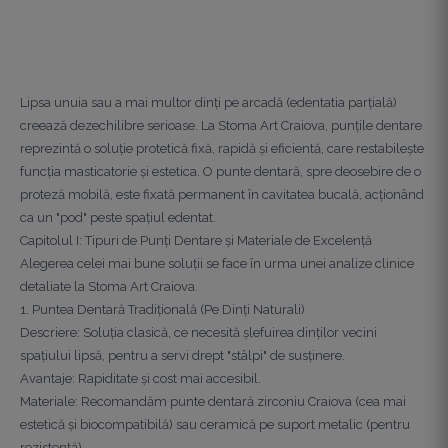
Lipsa unuia sau a mai multor dinți pe arcadă (edentatia parțială)
creează dezechilibre serioase. La Stoma Art Craiova, punțile dentare
reprezintă o soluție protetică fixă, rapidă și eficientă, care restabilește
funcția masticatorie și estetica. O punte dentară, spre deosebire de o
proteză mobilă, este fixată permanent în cavitatea bucală, acționând
ca un "pod" peste spațiul edentat.
Capitolul I: Tipuri de Punți Dentare și Materiale de Excelență
Alegerea celei mai bune soluții se face în urma unei analize clinice
detaliate la Stoma Art Craiova.
1. Puntea Dentară Tradițională (Pe Dinți Naturali)
Descriere: Soluția clasică, ce necesită șlefuirea dinților vecini
spațiului lipsă, pentru a servi drept "stâlpi" de susținere.
Avantaje: Rapiditate și cost mai accesibil.
Materiale: Recomandăm punte dentară zirconiu Craiova (cea mai
estetică și biocompatibilă) sau ceramică pe suport metalic (pentru
rezistență).