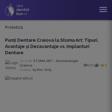
caut
menu
dentist
bun
.ro
Protetică
Punți Dentare Craiova la Stoma Art: Tipuri,
Avantaje și Dezavantaje vs. Implanturi
Dentare
Scris de:
STOMA ART - Stomatologie
937
1
0
Craiova
|
|
Publicat:
05 Nov. 2025