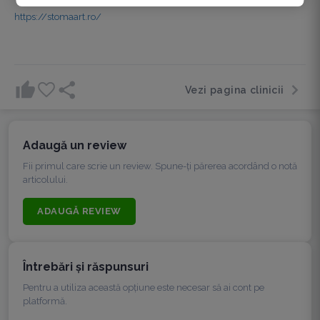
https://stomaart.ro/
Vezi pagina clinicii
Adaugă un review
Fii primul care scrie un review. Spune-ți părerea acordând o notă
articolului.
ADAUGĂ REVIEW
Întrebări şi răspunsuri
Pentru a utiliza această opțiune este necesar să ai cont pe
platformă.