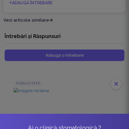
ADAUGĂ ÎNTREBARE
Vezi articole similare
Întrebări și Răspunsuri
Adaugă o întrebare
close
PUBLICITATE
Ai o clinică stomatologică ?