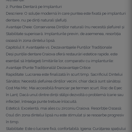
2. Puntea Dentară pe Implanturi
Descriere: O soluție modernă în care puntea este fixată pe implanturi
dentare, nu pe dinți naturali șlefuiți.
Avantaje Cheie: Conservarea Dinților naturali (nu necesită șlefuire) și
Stabilitate superioară. Implanturile previn, de asemenea, resorbția
osoasă în zona dintelui lipsă.
Capitolul II: Avantajele vs. Dezavantajele Punților Tradiționale
Deși punțile dentare Craiova oferă restaurări estetice rapide, este
esențial să înțelegeți limitările lor, comparativ cu implanturile:
Avantaje (Punte Tradițională) Dezavantaje Critice
Rapiditate: Lucrarea este finalizată în scurt timp. Sacrificiul Dintelui
Sănătos: Necesită șlefuirea dinților vecini, chiar dacă sunt sănătoși.
Cost Mai Mic: Mai accesibilă financiar pe termen scurt. Risc de Eșec
în Lanț: Dacă unul dintre dinții stâlpi dezvoltă o problemă (carie sau
infecție), întreaga punte trebuie înlocuită.
Estetică: Excelentă, mai ales cu zirconiu Craiova. Resorbție Osoasă:
Osul din zona dintelui lipsă nu este stimulat și se resoarbe progresiv
în timp.
Stabilitate: Este o lucrare fixă, confortabilă. Igiena: Curățarea spațiului