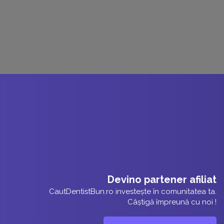
Devino partener afiliat
CautDentistBun.ro investește în comunitatea ta.
Câștigă împreună cu noi !