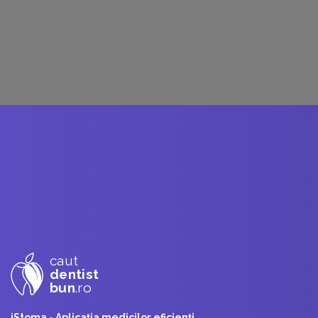
caut
dentist
bun
.ro
iStoma - Aplicaţia medicilor eficienţi