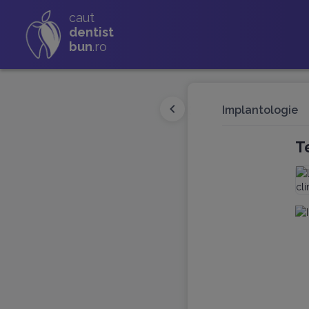
caut
dentist
bun
.ro
Implantologie
T