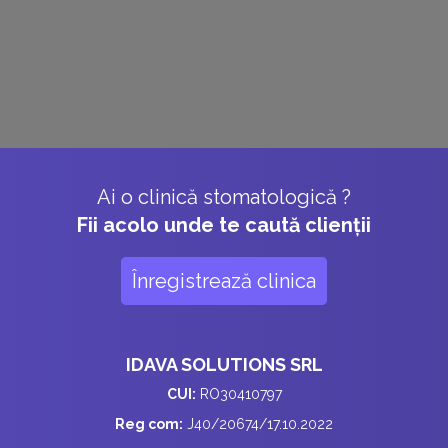
Ai o clinică stomatologică ?
Fii acolo unde te caută clienții
Înregistrează clinica
IDAVA SOLUTIONS SRL
CUI:
RO30410797
Reg com:
J40/20674/17.10.2022