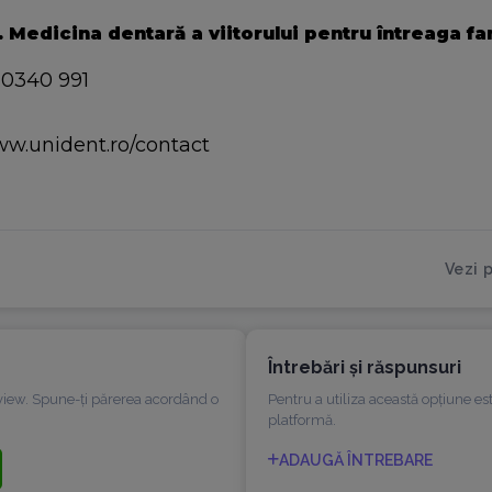
 Medicina dentară a viitorului pentru întreaga fa
 0340 991
w.unident.ro/contact
Vezi p
Întrebări şi răspunsuri
eview. Spune-ți părerea acordând o
Pentru a utiliza această opțiune es
platformă.
ADAUGĂ ÎNTREBARE