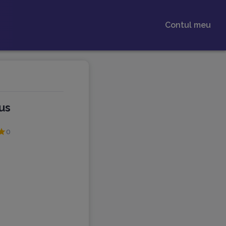
Contul meu
us
0