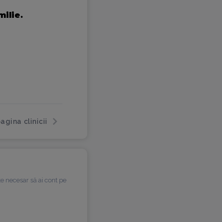
milie.
agina clinicii
te necesar să ai cont pe