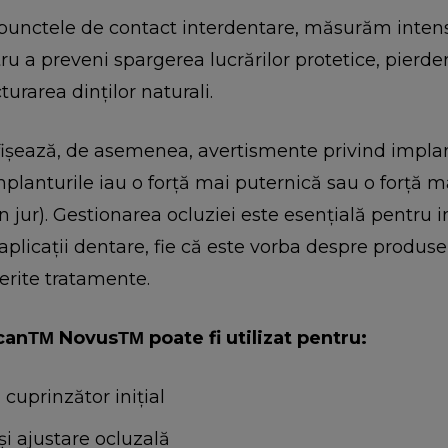
unctele de contact interdentare, măsurăm intens
ru a preveni spargerea lucrărilor protetice, pierdere
turarea dinților naturali.
fișează, de asemenea, avertismente privind implan
planturile iau o forță mai puternică sau o forță m
in jur). Gestionarea ocluziei este esențială pentru 
 aplicații dentare, fie că este vorba despre produs
ferite tratamente.
anΤΜ NovusΤΜ poate fi utilizat pentru:
uprinzător inițial
și ajustare ocluzală