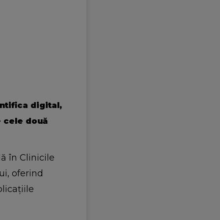
tifica digital,
e cele două
 în Clinicile
i, oferind
icațiile