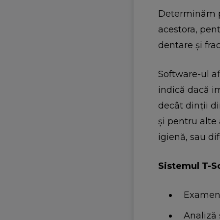
Determinăm p
acestora, pent
dentare și frac
Software-ul a
indică dacă im
decât dinții d
și pentru alte
igienă, sau di
Sistemul T-Sc
Examen c
Analiză 