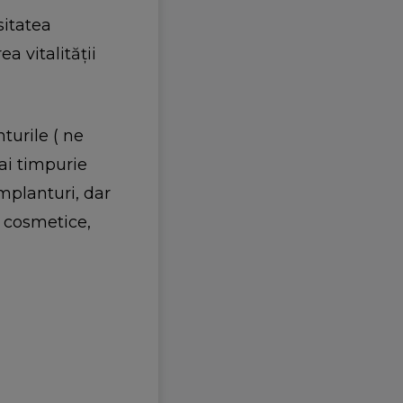
itatea
a vitalității
turile ( ne
ai timpurie
implanturi, dar
e cosmetice,