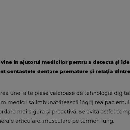
ine în ajutorul medicilor pentru a detecta și iden
ient contactele dentare premature și relația dintr
rea unei alte piese valoroase de tehnologie digitală
ăm medicii să îmbunătățească îngrijirea pacientulu
rdare mai sigură și proactivă. Se evită astfel compl
nerale articulare, musculare pe termen lung.