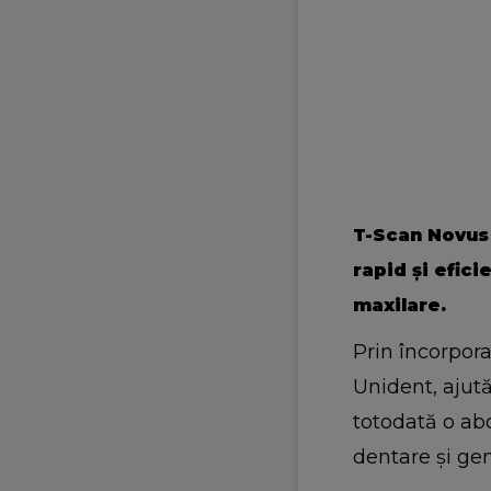
T-Scan Novus v
rapid și efic
maxilare.
Prin încorpora
Unident, ajut
totodată o abo
dentare și ge