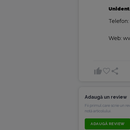
Unident.
Telefon:
Web: ww
Adaugă un review
Fii primul care scrie un r
notă articolului.
ADAUGĂ REVIEW