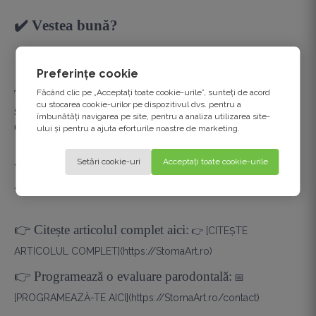
✔️ Vestea bună?
Preferințe cookie
Făcând clic pe „Acceptați toate cookie-urile”, sunteți de acord
Tratamentul parodontal realizat la timp nu doar
cu stocarea cookie-urilor pe dispozitivul dvs. pentru a
salvează dinții, ci reduce inflamația sistemică și poate
îmbunătăți navigarea pe site, pentru a analiza utilizarea site-
contribui la protejarea inimii.
ului și pentru a ajuta eforturile noastre de marketing.
Setări cookie-uri
Acceptați toate cookie-urile
Vrei să afli ce spun studiile Harvard și Asociația
Americană a Inimii despre această conexiune?
👉 Citește articolul complet aici:
👉 [CITEȘTE
ARTICOLUL COMPLET](https://StomaArt.ro)
👉 Programează o evaluare parodontală:
📅
[PROGRAMEAZĂ-TE AICI](https://StomaArt.ro/contact)