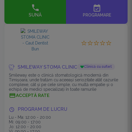
event_available
SUNĂ
PROGRAMARE
SMILEWAY STOMA CLINIC
Clinică cu suflet
Smileway este o clinică stomatologică modernă din
Timișoara, unde tratăm cu aceeași seriozitate atât cazurile
complexe, cât și pe cele simple, cu multă empatie și o
echipă de medici specializați în toate ramurile
stomatologiei.
ACCEPTĂ RATE
PROGRAM DE LUCRU
Lu - Ma: 12:00 - 20:00
Mi: 09:00 - 17:00
Jo: 12:00 - 20:00
Vi: 09:00 - 17:00