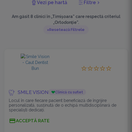
Vezi pe hartă
Filtre
chevron_right
Am găsit 8 clinici în „Timișoara” care respectă criteriul
„Ortodonție”.
Resetează Filtrele
SMILE VISION
Clinică cu suflet
Locul în care fiecare pacient beneficiază de îngrijire
personalizată, susținută de o echipă multidisciplinară de
specialiști dedicați.
La Smile Vision, combinăm experiența medicală cu
ACCEPTĂ RATE
tehnologia digitală, pentru tratamente sigure, eficiente și fă