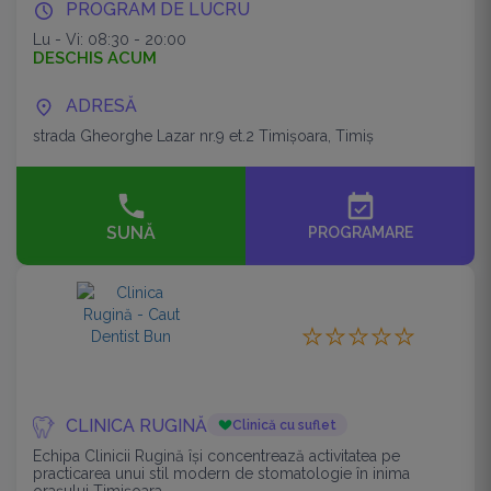
PROGRAM DE LUCRU
Lu - Vi: 08:30 - 20:00
DESCHIS ACUM
ADRESĂ
strada Gheorghe Lazar nr.9 et.2 Timişoara, Timiș
event_available
SUNĂ
PROGRAMARE
CLINICA RUGINĂ
Clinică cu suflet
Echipa Clinicii Rugină își concentrează activitatea pe
practicarea unui stil modern de stomatologie în inima