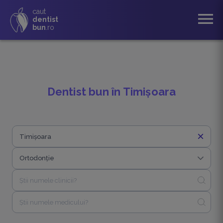
caut
menu
dentist
bun
.ro
Dentist bun în Timișoara
close
close
Ortodonție