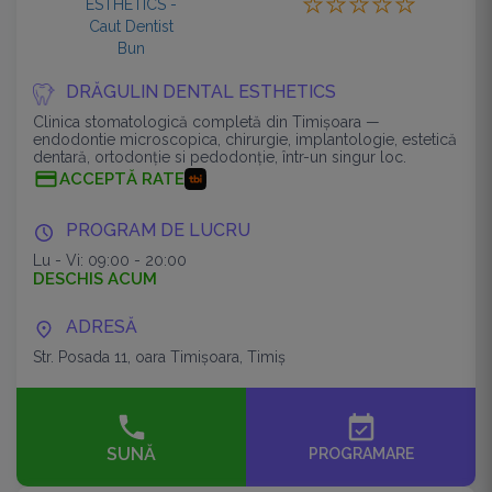
DRĂGULIN DENTAL ESTHETICS
Clinica stomatologică completă din Timișoara —
endodontie microscopica, chirurgie, implantologie, estetică
dentară, ortodonție si pedodonție, într-un singur loc.
ACCEPTĂ RATE
PROGRAM DE LUCRU
Lu - Vi: 09:00 - 20:00
DESCHIS ACUM
ADRESĂ
Str. Posada 11, oara Timişoara, Timiș
event_available
SUNĂ
PROGRAMARE