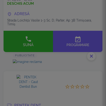
DESCHIS ACUM
ADRESĂ
Strada Loichiță Vasile 1-3 Sc. D, Parter, Ap 3B Timişoara,
Timiș
event_available
SUNĂ
PROGRAMARE
close
PUBLICITATE
PENTEK DENT