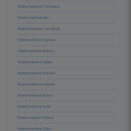
Fațete dentare Timișoara
Fațete dentare Iași
Fațete dentare Constanța
Fațete dentare Craiova
Fațete dentare Brașov
Fațete dentare Galați
Fațete dentare Ploiești
Fațete dentare Oradea
Fațete dentare Brăila
Fațete dentare Arad
Fațete dentare Pitești
Fațete dentare Sibiu