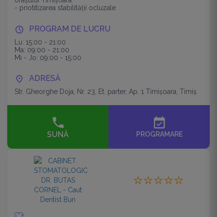
orașului Timișoara.
- priotitizarea stabilității ocluzale
- tratamente minime pentru rezultate maxime
- tratamente minim invazive
PROGRAM DE LUCRU
Lu: 15:00 - 21:00
Ma: 09:00 - 21:00
Mi - Jo: 09:00 - 15:00
ADRESĂ
Str. Gheorghe Doja, Nr. 23, Et. parter, Ap. 1 Timişoara, Timiș
event_available
SUNĂ
PROGRAMARE