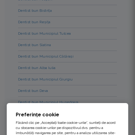
Dentist bun Bistrița
Dentist bun Reșița
Dentist bun Municipiul Tulcea
Dentist bun Slatina
Dentist bun Municipiul Călărași
Dentist bun Alba Iulia
Dentist bun Municipiul Giurgiu
Dentist bun Deva
Dentist bun Municipiul Hunedoara
Dentist bun Zalău
Preferințe cookie
Făcând clic pe „Acceptați toate cookie-urile”, sunteți de acord
Dentist bun Sfântu Gheorghe
cu stocarea cookie-urilor pe dispozitivul dvs. pentru a
îmbunătăți navigarea pe site, pentru a analiza utilizarea site-