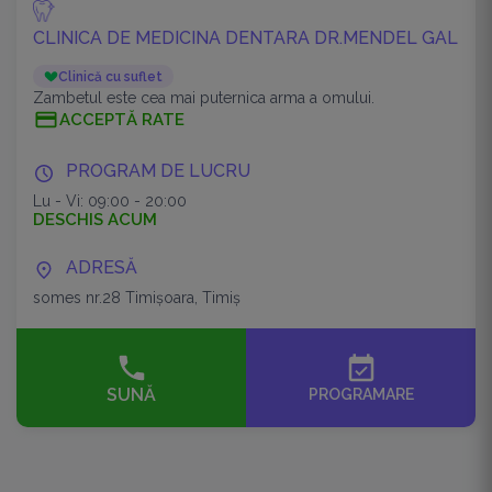
CLINICA DE MEDICINA DENTARA DR.MENDEL GAL
Clinică cu suflet
Zambetul este cea mai puternica arma a omului.
ACCEPTĂ RATE
PROGRAM DE LUCRU
Lu - Vi: 09:00 - 20:00
DESCHIS ACUM
ADRESĂ
somes nr.28 Timişoara, Timiș
event_available
SUNĂ
PROGRAMARE