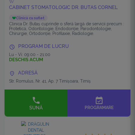
CABINET STOMATOLOGIC DR. BUTAS CORNEL
Clinică cu suflet
Clinica Dr. Butaș cuprinde o sferă largă de servicii precum :
Protetică, Odontologie, Endodonție, Parodontologie,
Chirurgie, Ortodonție, Profilaxie, Radiologie.
PROGRAM DE LUCRU
Lu - Vi: 09:00 - 21:00
DESCHIS ACUM
ADRESĂ
Str. Romulus, Nr. 41, Ap. 7 Timişoara, Timiș
event_available
SUNĂ
PROGRAMARE