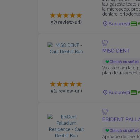
tau gaseste toate s
la microscop, prot
dentare, ortodonți
stomatologie gene
5
(3 review-uri)
București
MISO DENT
Clinică cu suflet
Va asteptam la o pr
plan de tratament p
5
(2 review-uri)
București
EBIDENT PALL
Clinică cu suflet
Aproape de tine, to