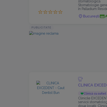
stomatologică
Stomatologie genera
în Palladium Resid
București
PUBLICITATE
CLINICA EXCE
Clinică cu suflet
Clinicile EXCEDENT,
servicii stomatolog
doua locatii: Clini