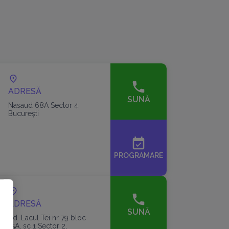
ADRESĂ
SUNĂ
Nasaud 68A Sector 4,
București
event_available
PROGRAMARE
ADRESĂ
SUNĂ
Bd. Lacul Tei nr 79 bloc
15A, sc 1 Sector 2,