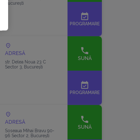
București
event_available
PROGRAMARE
ADRESĂ
SUNĂ
str. Delea Noua 23 C
Sector 3, București
event_available
PROGRAMARE
ADRESĂ
SUNĂ
Soseaua Mihai Bravu 90-
96 Sector 2, București