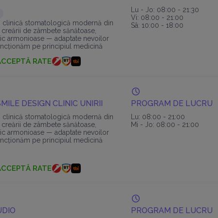
Lu - Jo: 08:00 - 21:30
Vi: 08:00 - 21:00
o clinică stomatologică modernă din
Sâ: 10:00 - 18:00
 creării de zâmbete sănătoase,
etic armonioase — adaptate nevoilor
Funcționăm pe principiul medicină
igitalizată și centrat
ACCEPTĂ RATE
MILE DESIGN CLINIC UNIRII
PROGRAM DE LUCRU
o clinică stomatologică modernă din
Lu: 08:00 - 21:00
 creării de zâmbete sănătoase,
Mi - Jo: 08:00 - 21:00
etic armonioase — adaptate nevoilor
Funcționăm pe principiul medicină
igitalizată și centrat
ACCEPTĂ RATE
UDIO
PROGRAM DE LUCRU