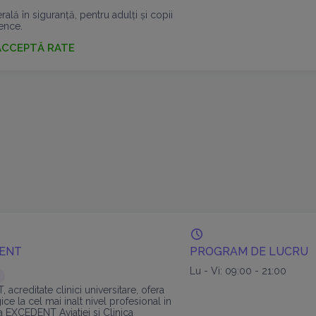
lă în siguranță, pentru adulți și copii
ence.
ACCEPTĂ RATE
DENT
PROGRAM DE LUCRU
Lu - Vi: 09:00 - 21:00
 acreditate clinici universitare, ofera
ice la cel mai inalt nivel profesional in
ca EXCEDENT Aviatiei si Clinica