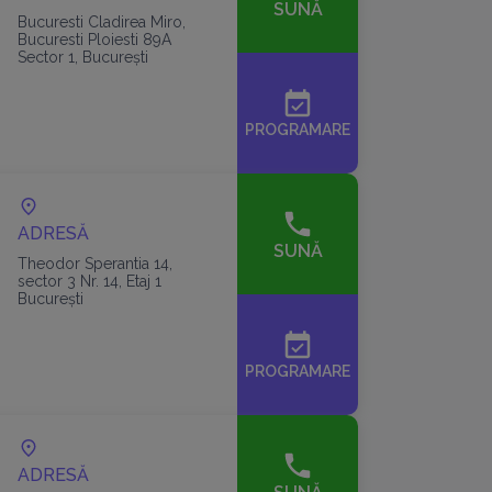
SUNĂ
Bucuresti Cladirea Miro,
Bucuresti Ploiesti 89A
Sector 1, București
event_available
PROGRAMARE
ADRESĂ
SUNĂ
Theodor Sperantia 14,
sector 3 Nr. 14, Etaj 1
București
event_available
PROGRAMARE
ADRESĂ