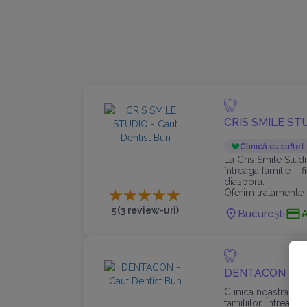
CRIS SMILE ST
Clinică cu suflet
La Cris Smile Studi
întreaga familie – f
diaspora.
Oferim tratamente c
de la urgențe, impl
5
(3 review-uri)
București
la fațete,
DENTACON
Clinica noastra ofe
familiilor. Întreag