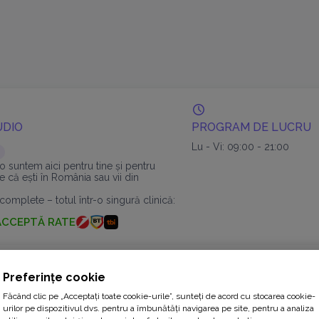
UDIO
PROGRAM DE LUCRU
Lu - Vi: 09:00 - 21:00
o suntem aici pentru tine și pentru
ie că ești în România sau vii din
omplete – totul într-o singură clinică:
anturi dentare și sistemul Fast & Fixed,
ACCEPTĂ RATE
Preferințe cookie
PROGRAM DE LUCRU
Făcând clic pe „Acceptați toate cookie-urile”, sunteți de acord cu stocarea cookie-
ră îngrijire dentară personalizată
Lu: 09:00 - 20:00
urilor pe dispozitivul dvs. pentru a îmbunătăți navigarea pe site, pentru a analiza
a noastră echipă este dedicată să vă
Ma: 15:00 - 20:00