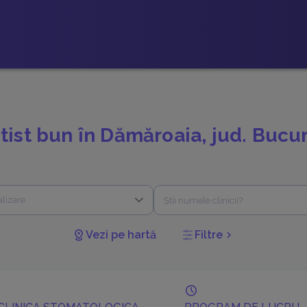
tist bun în Dămăroaia, jud. Bucur
alizare
Vezi pe hartă
Filtre
chevron_right