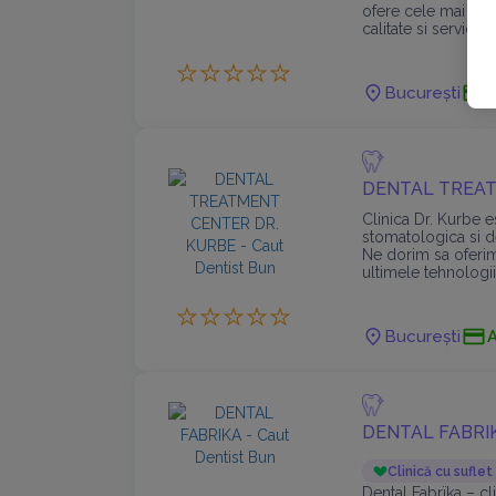
ofere cele mai înal
calitate si servicii
nevoi specifice.
București
DENTAL TREAT
Clinica Dr. Kurbe 
stomatologica si d
Ne dorim sa oferim
ultimele tehnologii
București
DENTAL FABRI
Clinică cu suflet
Dental Fabrïka – c