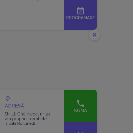
event_available
PROGRAMARE
close
ADRESĂ
SUNĂ
Str. Lt. Ghe. Negel nr. 24
vila proprie in ambele
locatii București