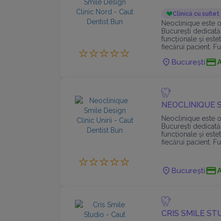
Clinică cu suflet
Neoclinique este 
București dedicată
funcționale și est
fiecărui pacient. 
dentară completă, d
București
NEOCLINIQUE S
Neoclinique este 
București dedicată
funcționale și est
fiecărui pacient. 
dentară completă, d
București
CRIS SMILE ST