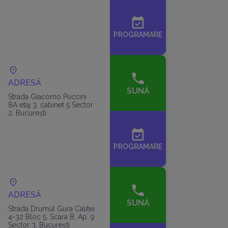
event_available
PROGRAMARE
ADRESĂ
SUNĂ
Strada Giacomo Puccini
8A etaj 3, cabinet 5 Sector
2, București
event_available
PROGRAMARE
ADRESĂ
SUNĂ
Strada Drumul Gura Calitei
4-32 Bloc 5, Scara B, Ap. 9
Sector 3, București