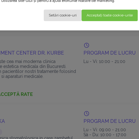
utilizarea site-ului și pentru a ajuta eforturile noastre de marketing.
te standarde de îngrijire dentară de
Mi: 09:00 - 20:00
 care sunt adaptate pentru a satisface
Jo: 15:00 - 20:00
Vi: 09:00 - 15:00
Setări cookie-uri
Acceptați toate cookie-urile
ACCEPTĂ RATE
MENT CENTER DR. KURBE
PROGRAM DE LUCRU
este cea mai moderna clinica
Lu - Vi: 10:00 - 21:00
e estetica medicala din Bucuresti.
 pacientilor nostri tratamente folosind
 si aparaturi medicale.
ACCEPTĂ RATE
KA
PROGRAM DE LUCRU
Lu - Vi: 09:00 - 21:00
Sâ - Du: 10:00 - 17:00
linica stomatologica in care zambetul