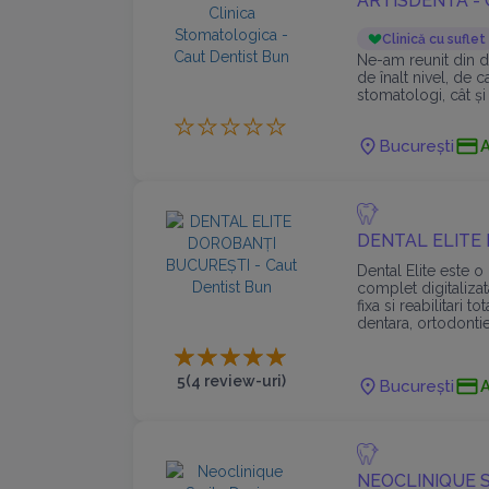
ARTISDENTA -
Clinică cu suflet
Ne-am reunit din d
de înalt nivel, de 
stomatologi, cât şi 
Echipa este alcătuit
București
diferite ramuri ale 
împreună, să putem
adaptate particular
DENTAL ELITE
Dental Elite este 
complet digitalizat
fixa si reabilitari t
dentara, ortodontie
Invisalign si Spark
5
(4 review-uri)
București
NEOCLINIQUE S