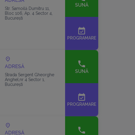
ADRESĂ
SUNĂ
Str. Samoilă Dumitru 11,
Bloc 106, Ap. 4 Sector 4,
București
event_available
PROGRAMARE
ADRESĂ
SUNĂ
Strada Sergent Gheorghe
Anghel,nr 4 Sector 1,
București
event_available
PROGRAMARE
ADRESĂ