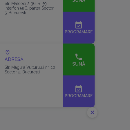
SUNĂ
Str. Malcoci 2 36, B, 59,
interfon 59C, parter Sector
5, București
event_available
PROGRAMARE
ADRESĂ
SUNĂ
Str. Magura Vulturului nr. 10
Sector 2, București
event_available
PROGRAMARE
close