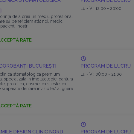
 CLINICA STOMATOLOGICA
PROGRAM DE LUCRU
Lu - Vi: 12:00 - 20:00
orinţa de a crea un mediu profesional
care să beneficiem atât noi, medicii
pacienţii noştri.
ă din profesionişti specializaţi în
ACCEPTĂ RATE
medicinei dentare, astfel încât,
 oferi soluţii complexe de tratament,
ităţilor fiecărui caz ce ne trece pragul.
 DOROBANȚI BUCUREȘTI
PROGRAM DE LUCRU
o clinica stomatologica premium
Lu - Vi: 08:00 - 21:00
a, specializata in implatologie, dantura
otale, protetica, cosmetica si estetica
 si aparate dentare invizibile/ alignere
ACCEPTĂ RATE
MILE DESIGN CLINIC NORD
PROGRAM DE LUCRU