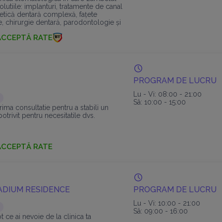
olutiile: implanturi, tratamente de canal
etică dentară complexă, fațete
e, chirurgie dentară, parodontologie și
rală.
ACCEPTĂ RATE
PROGRAM DE LUCRU
Lu - Vi: 08:00 - 21:00
Sâ: 10:00 - 15:00
ima consultatie pentru a stabili un
otrivit pentru necesitatile dvs.
ACCEPTĂ RATE
ADIUM RESIDENCE
PROGRAM DE LUCRU
Lu - Vi: 10:00 - 21:00
Sâ: 09:00 - 16:00
t ce ai nevoie de la clinica ta