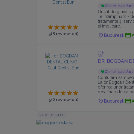
Clinică cu suflet
Oricât de gravă e 
Te întâmpinăm - de
tratamente și servic
și implicare.
5
(8 review-uri)
București
DR. BOGDAN D
Clinică cu suflet
Conturam zambete 
La dr Bogdan Denta
oferirea unor trat
reda încrederea pa
5
(2 review-uri)
București
PUBLICITATE