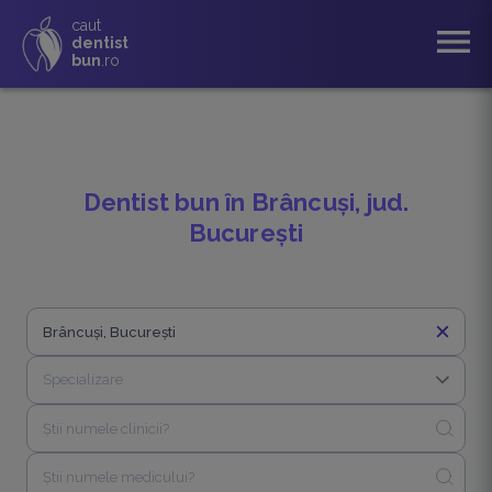
caut
menu
dentist
bun
.ro
Dentist bun în Brâncuși, jud.
București
close
close
Specializare