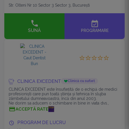
Str. Olteni Nr 10 Sector 3 Sector 3, București
event_available
SUNĂ
PROGRAMARE
CLINICA EXCEDENT
Clinică cu suflet
CLINICA EXCEDENT este însuflețită de o echipă de medici
profesioniști care pun toată știința și tehnica în slujba
zâmbetului dumneavoastră, încă din anul 2003.
Ne dorim sa aducem o schimbare in bine in viata dvs.,
confort si bucuria de a zambi.
ACCEPTĂ RATE
PROGRAM DE LUCRU