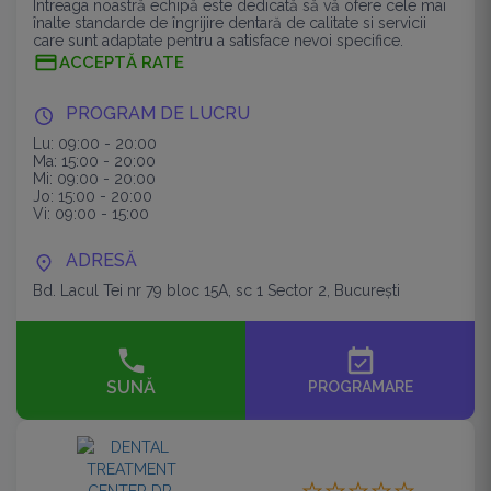
Întreaga noastră echipă este dedicată să vă ofere cele mai
înalte standarde de îngrijire dentară de calitate si servicii
care sunt adaptate pentru a satisface nevoi specifice.
ACCEPTĂ RATE
PROGRAM DE LUCRU
Lu: 09:00 - 20:00
Ma: 15:00 - 20:00
Mi: 09:00 - 20:00
Jo: 15:00 - 20:00
Vi: 09:00 - 15:00
ADRESĂ
Bd. Lacul Tei nr 79 bloc 15A, sc 1 Sector 2, București
event_available
SUNĂ
PROGRAMARE