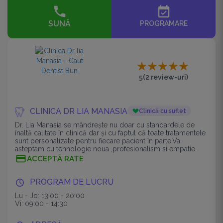
event_available
SUNĂ
PROGRAMARE
5
(2 review-uri)
CLINICA DR LIA MANASIA
Clinică cu suflet
Dr. Lia Manasia se mândrește nu doar cu standardele de
înaltă calitate în clinică dar și cu faptul că toate tratamentele
sunt personalizate pentru fiecare pacient în parte.Va
asteptam cu tehnologie noua ,profesionalism si empatie.
ACCEPTĂ RATE
PROGRAM DE LUCRU
Lu - Jo: 13:00 - 20:00
Vi: 09:00 - 14:30