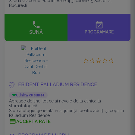
Strada Giacomo Puccini 8A etaj 3, cabinet 5 Sector 2,
București
event_available
SUNĂ
PROGRAMARE
EBIDENT PALLADIUM RESIDENCE
Clinică cu suflet
Aproape de tine, tot ce ai nevoie de la clinica ta
stomatologică
Stomatologie generală în siguranță, pentru adulți și copii în
Palladium Residence.
ACCEPTĂ RATE