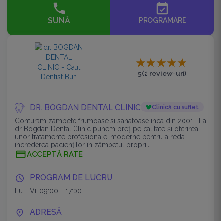
event_available
SUNĂ
PROGRAMARE
5
(2 review-uri)
DR. BOGDAN DENTAL CLINIC
Clinică cu suflet
Conturam zambete frumoase si sanatoase inca din 2001 ! La
dr Bogdan Dental Clinic punem preț pe calitate și oferirea
unor tratamente profesionale, moderne pentru a reda
încrederea pacienților în zâmbetul propriu.
ACCEPTĂ RATE
PROGRAM DE LUCRU
Lu - Vi: 09:00 - 17:00
ADRESĂ