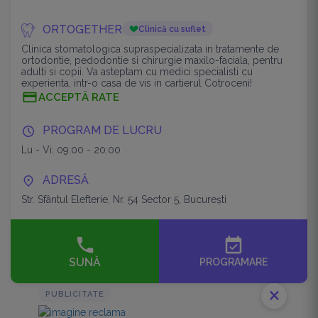
ORTOGETHER
Clinică cu suflet
Clinica stomatologica supraspecializata in tratamente de
ortodontie, pedodontie si chirurgie maxilo-faciala, pentru
adulti si copii. Va asteptam cu medici specialisti cu
experienta, intr-o casa de vis in cartierul Cotroceni!
ACCEPTĂ RATE
PROGRAM DE LUCRU
Lu - Vi: 09:00 - 20:00
ADRESĂ
Str. Sfântul Elefterie, Nr. 54 Sector 5, București
event_available
SUNĂ
PROGRAMARE
close
PUBLICITATE