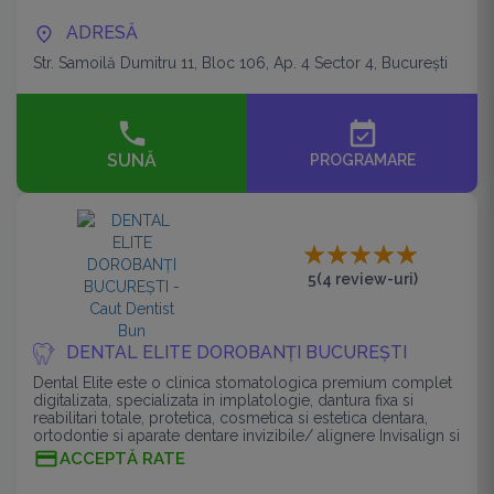
ADRESĂ
Str. Samoilă Dumitru 11, Bloc 106, Ap. 4 Sector 4, București
event_available
SUNĂ
PROGRAMARE
5
(4 review-uri)
DENTAL ELITE DOROBANȚI BUCUREȘTI
Dental Elite este o clinica stomatologica premium complet
digitalizata, specializata in implatologie, dantura fixa si
reabilitari totale, protetica, cosmetica si estetica dentara,
ortodontie si aparate dentare invizibile/ alignere Invisalign si
Spark
ACCEPTĂ RATE