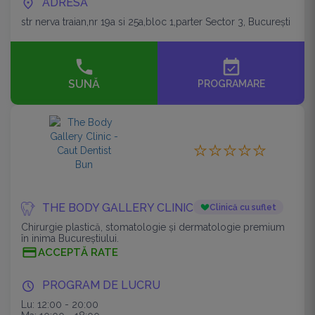
ADRESĂ
str nerva traian,nr 19a si 25a,bloc 1,parter Sector 3, București
event_available
SUNĂ
PROGRAMARE
THE BODY GALLERY CLINIC
Clinică cu suflet
Chirurgie plastică, stomatologie și dermatologie premium
în inima Bucureștiului.
ACCEPTĂ RATE
PROGRAM DE LUCRU
Lu: 12:00 - 20:00