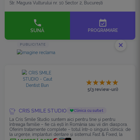
Str. Magura Vulturului nr. 10 Sector 2, București
event_available
SUNĂ
PROGRAMARE
close
PUBLICITATE
5
(3 review-uri)
CRIS SMILE STUDIO
Clinică cu suflet
La Cris Smile Studio suntem aici pentru tine și pentru
întreaga familie – fie că ești în România sau vii din diaspora.
Oferim tratamente complete – totul într-o singură clinică: de
la urgențe, implanturi dentare și sistemul Fast & Fixed, la
fațete,