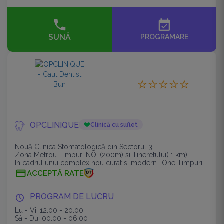
event_available
SUNĂ
PROGRAMARE
OPCLINIQUE
Clinică cu suflet
Nouă Clinica Stomatologică din Sectorul 3
Zona Metrou Timpuri NOI (200m) si Tineretului( 1 km)
In cadrul unui complex nou curat si modern- One Timpuri
Noi
ACCEPTĂ RATE
PROGRAM DE LUCRU
Lu - Vi: 12:00 - 20:00
Sâ - Du: 00:00 - 06:00