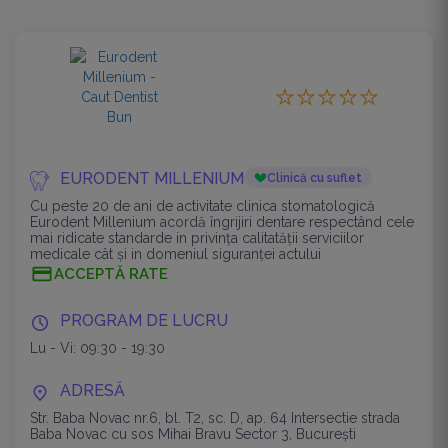
EURODENT MILLENIUM
Clinică cu suflet
Cu peste 20 de ani de activitate clinica stomatologică
Eurodent Millenium acordă îngrijiri dentare respectând cele
mai ridicate standarde in privința calitatății serviciilor
medicale cât și in domeniul siguranței actului
ACCEPTĂ RATE
PROGRAM DE LUCRU
Lu - Vi: 09:30 - 19:30
ADRESĂ
Str. Baba Novac nr.6, bl. T2, sc. D, ap. 64 Intersectie strada
Baba Novac cu sos Mihai Bravu Sector 3, București