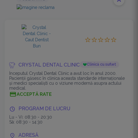
close
CRYSTAL DENTAL CLINIC
Clinică cu suflet
Începutul Crystal Dental Clinic a avut loc în anul 2000.
Pacienții găsesc în clinica aceasta standarde internaționale
și medici specialiști cu o viziune modernă asupra actului
medical.
ACCEPTĂ RATE
PROGRAM DE LUCRU
Lu - Vi: 08:30 - 20:30
Sâ: 08:30 - 14:30
ADRESĂ