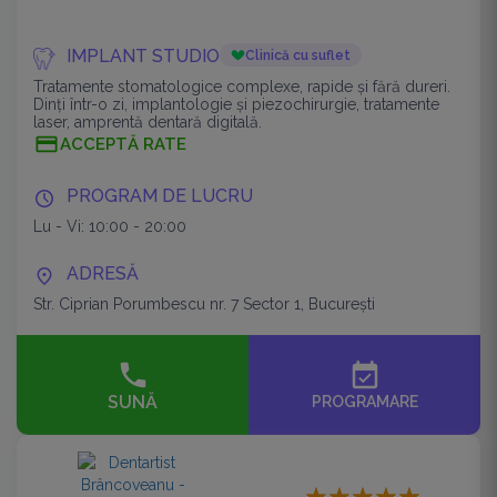
IMPLANT STUDIO
Clinică cu suflet
Tratamente stomatologice complexe, rapide și fără dureri.
Dinți într-o zi, implantologie și piezochirurgie, tratamente
laser, amprentă dentară digitală.
ACCEPTĂ RATE
PROGRAM DE LUCRU
Lu - Vi: 10:00 - 20:00
ADRESĂ
Str. Ciprian Porumbescu nr. 7 Sector 1, București
event_available
SUNĂ
PROGRAMARE