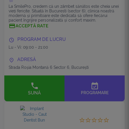
La SmilePro, credem că un zâmbet sănătos este cheia unei
vieți fericite. Situată în Bucuresti (sector 6), clinica noastră
modernă și primitoare este dedicată să ofere fiecărui
pacient îngrijire personalizată și confort maxim.
ACCEPTĂ RATE
PROGRAM DE LUCRU
Lu - Vi: 09:00 - 21:00
ADRESĂ
Strada Roșia Montană 6 Sector 6, București
event_available
SUNĂ
PROGRAMARE