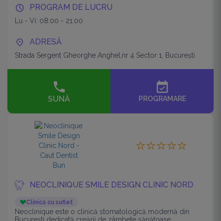
PROGRAM DE LUCRU
Lu - Vi: 08:00 - 21:00
ADRESĂ
Strada Sergent Gheorghe Anghel,nr 4 Sector 1, București
event_available
SUNĂ
PROGRAMARE
NEOCLINIQUE SMILE DESIGN CLINIC NORD
Clinică cu suflet
Neoclinique este o clinică stomatologică modernă din
București dedicată creării de zâmbete sănătoase,