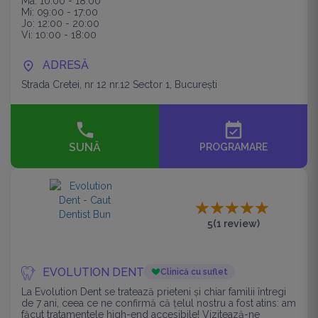
Ma: 10:00 - 18:00
Mi: 09:00 - 17:00
Jo: 12:00 - 20:00
Vi: 10:00 - 18:00
ADRESĂ
Strada Cretei, nr 12 nr.12 Sector 1, București
event_available
SUNĂ
PROGRAMARE
5
(1 review)
EVOLUTION DENT
Clinică cu suflet
La Evolution Dent se tratează prieteni și chiar familii întregi
de 7 ani, ceea ce ne confirmă că țelul nostru a fost atins: am
făcut tratamentele high-end accesibile! Vizitează-ne