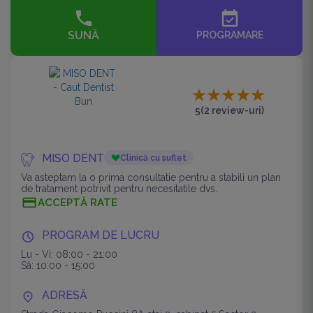
event_available
SUNĂ
PROGRAMARE
5
(2 review-uri)
MISO DENT
Clinică cu suflet
Va asteptam la o prima consultatie pentru a stabili un plan
de tratament potrivit pentru necesitatile dvs.
ACCEPTĂ RATE
PROGRAM DE LUCRU
Lu - Vi: 08:00 - 21:00
Sâ: 10:00 - 15:00
ADRESĂ