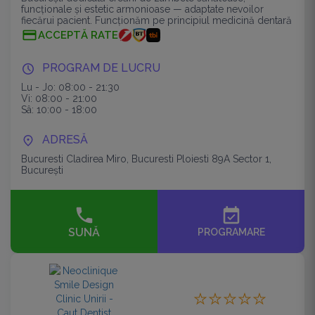
funcționale și estetic armonioase — adaptate nevoilor
fiecărui pacient. Funcționăm pe principiul medicină dentară
completă, digitalizată și centrat
ACCEPTĂ RATE
PROGRAM DE LUCRU
Lu - Jo: 08:00 - 21:30
Vi: 08:00 - 21:00
Sâ: 10:00 - 18:00
ADRESĂ
Bucuresti Cladirea Miro, Bucuresti Ploiesti 89A Sector 1,
București
event_available
SUNĂ
PROGRAMARE