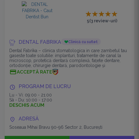
5
(3 review-uri)
DENTAL FABRIKA
Clinică cu suflet
Dental Fabrïka – clinica stomatologica in care zambetul tau
gaseste toate solutiile: implanturi, tratamente de canal la
microscop, protetică dentară complexă, fațete dentare,
ortodonție, chirurgie dentară, parodontologie și
stomatologie generală.
ACCEPTĂ RATE
PROGRAM DE LUCRU
Lu - Vi: 09:00 - 21:00
Sâ - Du: 10:00 - 17:00
DESCHIS ACUM
ADRESĂ
Soseaua Mihai Bravu 90-96 Sector 2, București