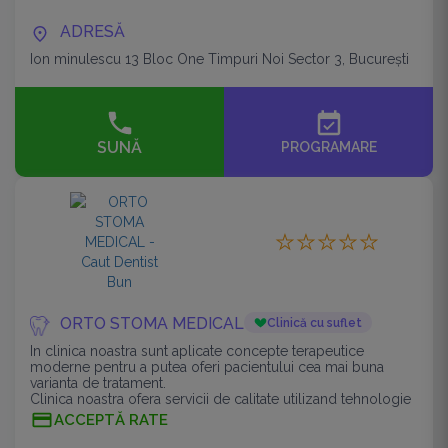
ADRESĂ
Ion minulescu 13 Bloc One Timpuri Noi Sector 3, București
event_available
SUNĂ
PROGRAMARE
ORTO STOMA MEDICAL
Clinică cu suflet
In clinica noastra sunt aplicate concepte terapeutice
moderne pentru a putea oferi pacientului cea mai buna
varianta de tratament.
Clinica noastra ofera servicii de calitate utilizand tehnologie
medicala de ultima generatie.
ACCEPTĂ RATE