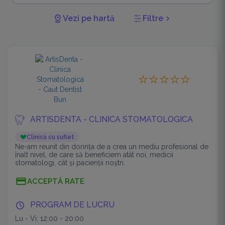
Vezi pe hartă
Filtre
chevron_right
ARTISDENTA - CLINICA STOMATOLOGICA
Clinică cu suflet
Ne-am reunit din dorinţa de a crea un mediu profesional de
înalt nivel, de care să beneficiem atât noi, medicii
stomatologi, cât şi pacienţii noştri.
Echipa este alcătuită din profesionişti specializaţi în diferite
ACCEPTĂ RATE
ramuri ale medicinei dentare, astfel încât, împreună, să
putem oferi soluţii complexe de tratament, adaptate
particularităţilor fiecărui caz ce ne trece pragul.
PROGRAM DE LUCRU
Lu - Vi: 12:00 - 20:00