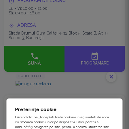
PROGRAM DE LUCRU
Lu - Vi: 10:00 - 21:00
Sâ: 09:00 - 16:00
ADRESĂ
Strada Drumul Gura Calitei 4-32 Bloc 5, Scara B, Ap. 9
Sector 3, București
event_available
SUNĂ
PROGRAMARE
close
PUBLICITATE
Preferințe cookie
Făcând clic pe „Acceptați toate cookie-urile”, sunteți de acord
cu stocarea cookie-urilor pe dispozitivul dvs. pentru a
îmbunătăți navigarea pe site, pentru a analiza utilizarea site-