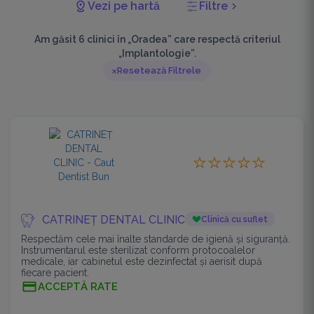
Vezi pe hartă
Filtre
chevron_right
Am găsit 6 clinici în „Oradea” care respectă criteriul
„Implantologie”.
Resetează Filtrele
CATRINEȚ DENTAL CLINIC
Clinică cu suflet
Respectăm cele mai înalte standarde de igienă și siguranță.
Instrumentarul este sterilizat conform protocoalelor
medicale, iar cabinetul este dezinfectat și aerisit după
fiecare pacient.
ACCEPTĂ RATE