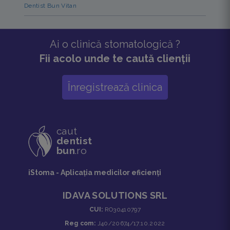
Dentist Bun Vitan
Ai o clinică stomatologică ?
Fii acolo unde te caută clienții
Înregistrează clinica
caut
dentist
bun
.ro
iStoma - Aplicaţia medicilor eficienţi
IDAVA SOLUTIONS SRL
CUI:
RO30410797
Reg com:
J40/20674/17.10.2022