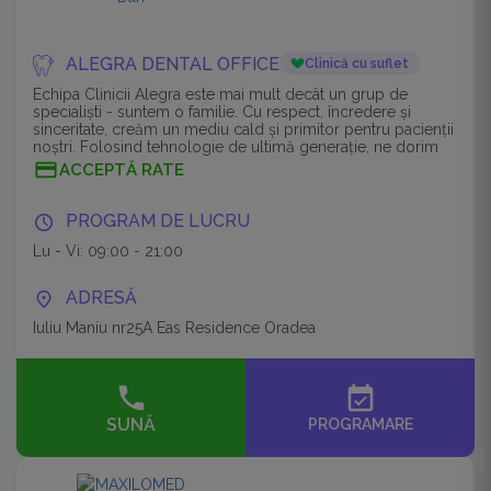
ALEGRA DENTAL OFFICE
Clinică cu suflet
Echipa Clinicii Alegra este mai mult decât un grup de
specialiști - suntem o familie. Cu respect, încredere și
sinceritate, creăm un mediu cald și primitor pentru pacienții
noștri. Folosind tehnologie de ultimă generație, ne dorim
să oferim o experi
ACCEPTĂ RATE
PROGRAM DE LUCRU
Lu - Vi: 09:00 - 21:00
ADRESĂ
Iuliu Maniu nr25A Eas Residence Oradea
event_available
SUNĂ
PROGRAMARE