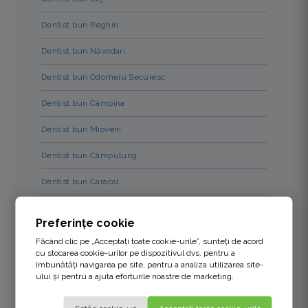
Dentist bun Reghin
Dentist bun Năvodari
Dentist bun Odorheiu Secuiesc
Dentist bun Câmpina
Dentist bun Mioveni
Dentist bun Câmpulung
Dentist bun Caracal
Dentist bun Săcele
Preferințe cookie
Dentist bun Făgăraș
Făcând clic pe „Acceptați toate cookie-urile”, sunteți de acord
cu stocarea cookie-urilor pe dispozitivul dvs. pentru a
Dentist bun Fetești
îmbunătăți navigarea pe site, pentru a analiza utilizarea site-
ului și pentru a ajuta eforturile noastre de marketing.