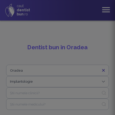
caut
menu
dentist
bun
.ro
Dentist bun în Oradea
close
close
Implantologie