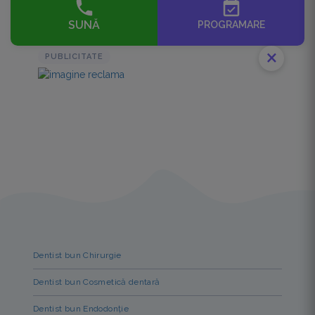
event_available
SUNĂ
PROGRAMARE
close
PUBLICITATE
Dentist bun Chirurgie
Dentist bun Cosmetică dentară
Dentist bun Endodonție