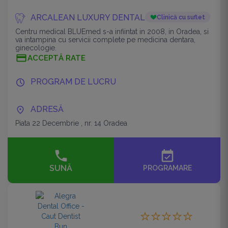
ARCALEAN LUXURY DENTAL
Clinică cu suflet
Centru medical BLUEmed s-a infiintat in 2008, in Oradea, si
va intampina cu servicii complete pe medicina dentara,
ginecologie.
ACCEPTĂ RATE
PROGRAM DE LUCRU
ADRESĂ
Piata 22 Decembrie , nr. 14 Oradea
event_available
SUNĂ
PROGRAMARE