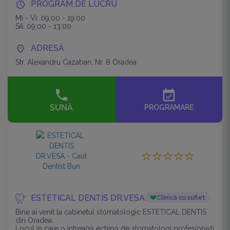
PROGRAM DE LUCRU
Mi - Vi: 09:00 - 19:00
Sâ: 09:00 - 13:00
ADRESĂ
Str. Alexandru Cazaban, Nr. 8 Oradea
event_available
SUNĂ
PROGRAMARE
ESTETICAL DENTIS DR.VESA
Clinică cu suflet
Bine ai venit la cabinetul stomatologic ESTETICAL DENTIS
din Oradea.
Locul în care o întreagă echipă de stomatologi profesioniști