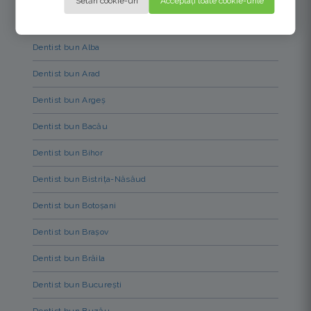
Setări cookie-uri
Acceptați toate cookie-urile
Dentist bun Alba
Dentist bun Arad
Dentist bun Argeș
Dentist bun Bacău
Dentist bun Bihor
Dentist bun Bistrița-Năsăud
Dentist bun Botoșani
Dentist bun Brașov
Dentist bun Brăila
Dentist bun București
Dentist bun Buzău