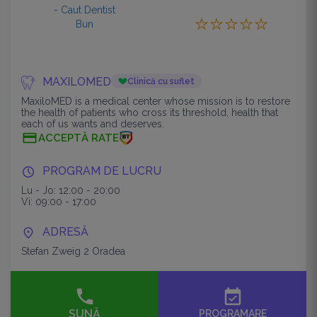
MAXILOMED
Clinică cu suflet
MaxiloMED is a medical center whose mission is to restore
the health of patients who cross its threshold, health that
each of us wants and deserves.
ACCEPTĂ RATE
PROGRAM DE LUCRU
Lu - Jo: 12:00 - 20:00
Vi: 09:00 - 17:00
ADRESĂ
Stefan Zweig 2 Oradea
event_available
SUNĂ
PROGRAMARE