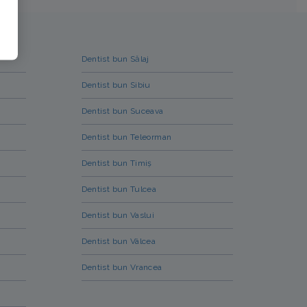
Dentist bun Sălaj
Dentist bun Sibiu
Dentist bun Suceava
Dentist bun Teleorman
Dentist bun Timiș
Dentist bun Tulcea
Dentist bun Vaslui
Dentist bun Vâlcea
Dentist bun Vrancea