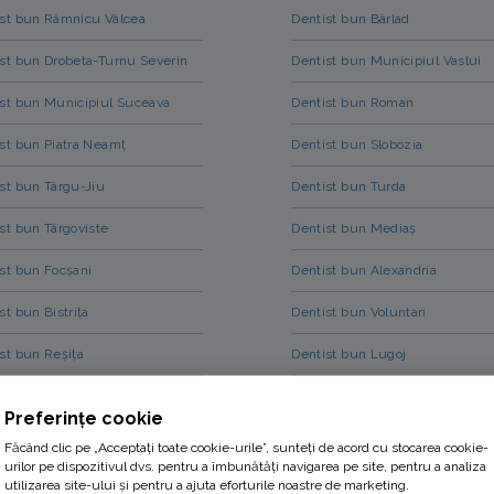
ist bun Râmnicu Vâlcea
Dentist bun Bârlad
st bun Drobeta-Turnu Severin
Dentist bun Municipiul Vaslui
st bun Municipiul Suceava
Dentist bun Roman
st bun Piatra Neamț
Dentist bun Slobozia
st bun Târgu-Jiu
Dentist bun Turda
st bun Târgoviste
Dentist bun Mediaș
st bun Focșani
Dentist bun Alexandria
st bun Bistrița
Dentist bun Voluntari
st bun Reșița
Dentist bun Lugoj
st bun Municipiul Tulcea
Dentist bun Medgidia
Preferințe cookie
st bun Slatina
Dentist bun Onești
Făcând clic pe „Acceptați toate cookie-urile”, sunteți de acord cu stocarea cookie-
urilor pe dispozitivul dvs. pentru a îmbunătăți navigarea pe site, pentru a analiza
utilizarea site-ului și pentru a ajuta eforturile noastre de marketing.