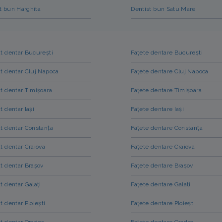
t bun Harghita
Dentist bun Satu Mare
t dentar București
Fațete dentare București
t dentar Cluj Napoca
Fațete dentare Cluj Napoca
t dentar Timișoara
Fațete dentare Timișoara
t dentar Iași
Fațete dentare Iași
t dentar Constanța
Fațete dentare Constanța
t dentar Craiova
Fațete dentare Craiova
t dentar Brașov
Fațete dentare Brașov
t dentar Galați
Fațete dentare Galați
t dentar Ploiești
Fațete dentare Ploiești
t dentar Oradea
Fațete dentare Oradea