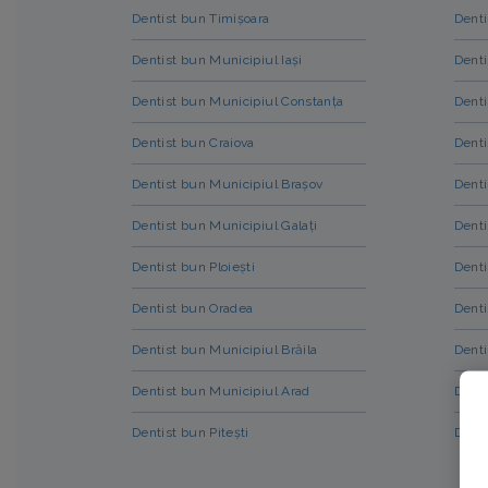
Dentist bun Timișoara
Dent
Dentist bun Municipiul Iași
Denti
Dentist bun Municipiul Constanța
Denti
Dentist bun Craiova
Denti
Dentist bun Municipiul Brașov
Denti
Dentist bun Municipiul Galați
Denti
Dentist bun Ploiești
Denti
Dentist bun Oradea
Denti
Dentist bun Municipiul Brăila
Denti
Dentist bun Municipiul Arad
Denti
Dentist bun Pitești
Denti