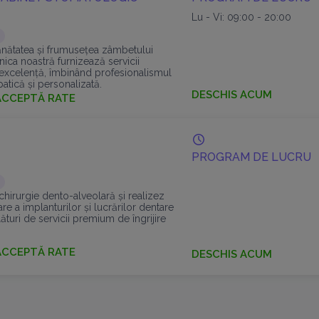
Lu - Vi: 09:00 - 20:00
ănătatea și frumusețea zâmbetului
ica noastră furnizează servicii
excelență, îmbinând profesionalismul
tică și personalizată.
DESCHIS ACUM
ACCEPTĂ RATE
PROGRAM DE LUCRU
 chirurgie dento-alveolară și realizez
are a implanturilor și lucrărilor dentare
lături de servicii premium de îngrijire
ACCEPTĂ RATE
DESCHIS ACUM