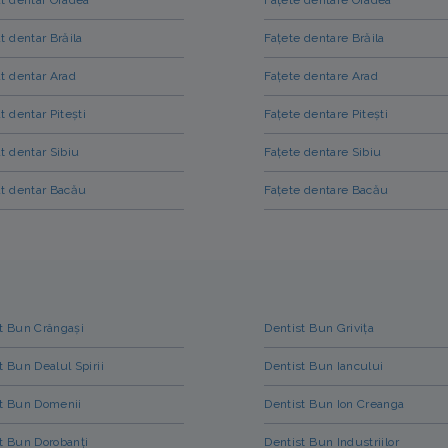
t dentar Brăila
Fațete dentare Brăila
t dentar Arad
Fațete dentare Arad
t dentar Pitești
Fațete dentare Pitești
t dentar Sibiu
Fațete dentare Sibiu
t dentar Bacău
Fațete dentare Bacău
t Bun Crângași
Dentist Bun Grivița
t Bun Dealul Spirii
Dentist Bun Iancului
t Bun Domenii
Dentist Bun Ion Creanga
t Bun Dorobanți
Dentist Bun Industriilor