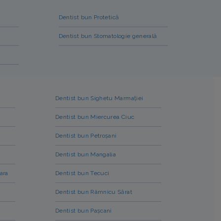
Dentist bun Protetică
Dentist bun Stomatologie generală
i
Dentist bun Sighetu Marmației
Dentist bun Miercurea Ciuc
Dentist bun Petroșani
Dentist bun Mangalia
ara
Dentist bun Tecuci
Dentist bun Râmnicu Sărat
Dentist bun Pașcani