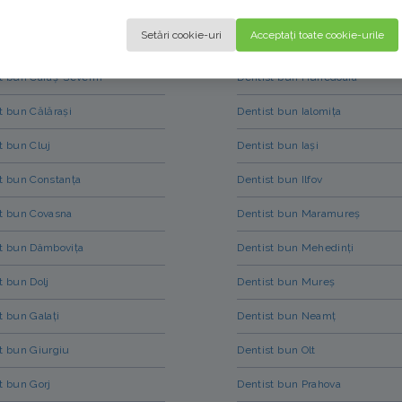
Setări cookie-uri
Acceptați toate cookie-urile
t bun Caraș-Severin
Dentist bun Hunedoara
t bun Călărași
Dentist bun Ialomița
t bun Cluj
Dentist bun Iași
t bun Constanța
Dentist bun Ilfov
t bun Covasna
Dentist bun Maramureș
t bun Dâmbovița
Dentist bun Mehedinți
t bun Dolj
Dentist bun Mureș
t bun Galați
Dentist bun Neamț
t bun Giurgiu
Dentist bun Olt
t bun Gorj
Dentist bun Prahova