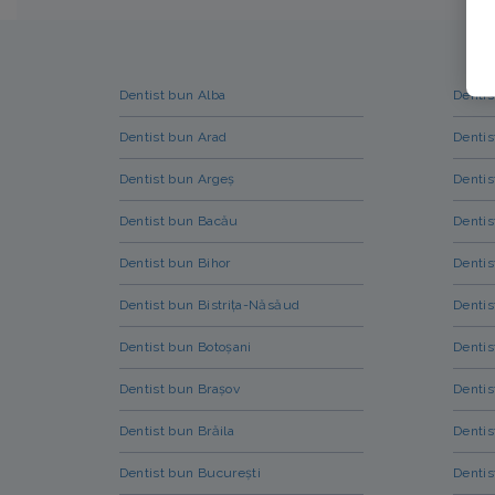
Dentist bun Alba
Dentis
Dentist bun Arad
Dentis
Dentist bun Argeș
Dentis
Dentist bun Bacău
Dentis
Dentist bun Bihor
Dentis
Dentist bun Bistrița-Năsăud
Dentis
Dentist bun Botoșani
Dentis
Dentist bun Brașov
Dentis
Dentist bun Brăila
Dentis
Dentist bun București
Dentis