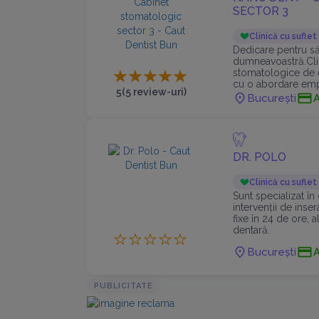
SECTOR 3
Clinică cu suflet
Dedicare pentru s
dumneavoastră.Clin
stomatologice de 
cu o abordare empa
5
(5 review-uri)
București
DR. POLO
Clinică cu suflet
Sunt specializat în
intervenții de inser
fixe în 24 de ore, a
dentară.
București
PUBLICITATE