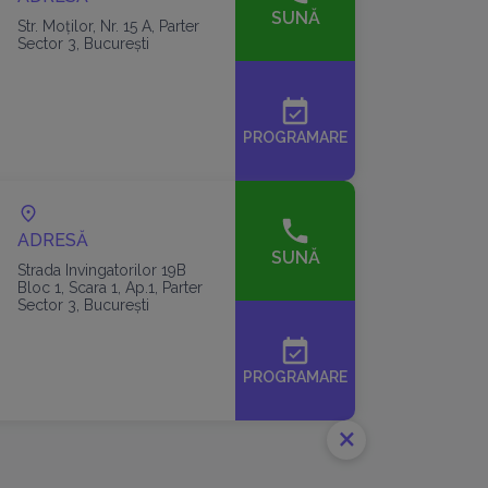
SUNĂ
Str. Moților, Nr. 15 A, Parter
Sector 3, București
event_available
PROGRAMARE
ADRESĂ
SUNĂ
Strada Invingatorilor 19B
Bloc 1, Scara 1, Ap.1, Parter
Sector 3, București
event_available
PROGRAMARE
close