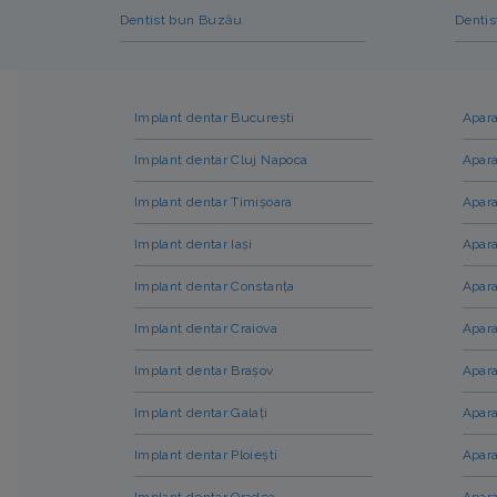
Dentist bun Buzău
Dentis
Implant dentar București
Apara
Implant dentar Cluj Napoca
Apara
Implant dentar Timișoara
Apara
Implant dentar Iași
Apara
Implant dentar Constanța
Apara
Implant dentar Craiova
Apara
Implant dentar Brașov
Apara
Implant dentar Galați
Apara
Implant dentar Ploiești
Apara
Implant dentar Oradea
Apara