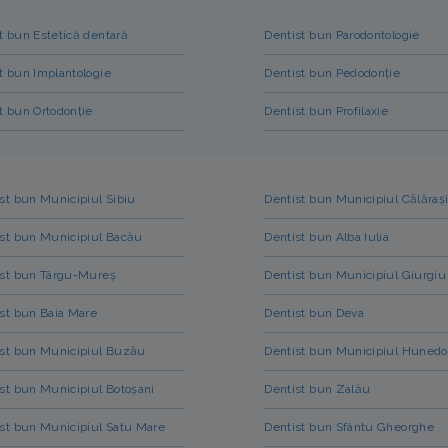
t bun Estetică dentară
Dentist bun Parodontologie
t bun Implantologie
Dentist bun Pedodonție
t bun Ortodonție
Dentist bun Profilaxie
st bun Municipiul Sibiu
Dentist bun Municipiul Călăraș
st bun Municipiul Bacău
Dentist bun Alba Iulia
ist bun Târgu-Mureș
Dentist bun Municipiul Giurgiu
st bun Baia Mare
Dentist bun Deva
ist bun Municipiul Buzău
Dentist bun Municipiul Hunedo
st bun Municipiul Botoșani
Dentist bun Zalău
st bun Municipiul Satu Mare
Dentist bun Sfântu Gheorghe