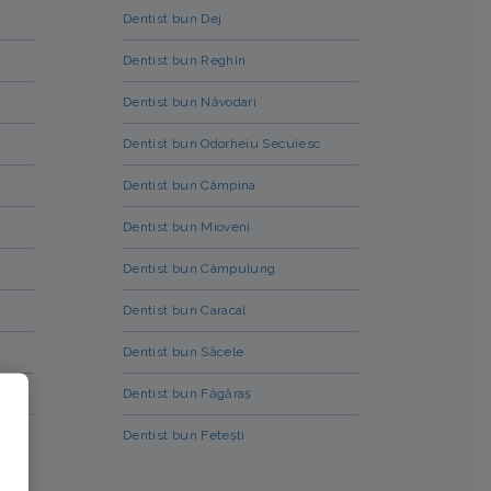
Dentist bun Dej
Dentist bun Reghin
Dentist bun Năvodari
Dentist bun Odorheiu Secuiesc
Dentist bun Câmpina
Dentist bun Mioveni
Dentist bun Câmpulung
Dentist bun Caracal
Dentist bun Săcele
Dentist bun Făgăraș
Dentist bun Fetești