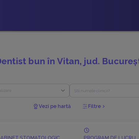
entist bun în Vitan, jud. Bucureș
alizare
Vezi pe hartă
Filtre
chevron_right
CABINET STOMATOLOGIC
PROGRAM DE LUCRU