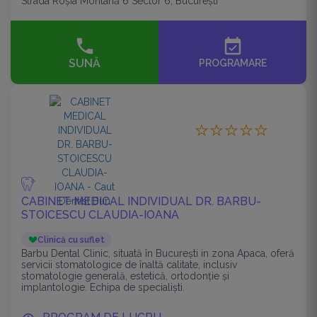
Strada Roșia Montană 6 Sector 6, București
event_available
SUNĂ
PROGRAMARE
CABINET MEDICAL INDIVIDUAL DR. BARBU-
STOICESCU CLAUDIA-IOANA
Clinică cu suflet
Barbu Dental Clinic, situată în București in zona Apaca, oferă
servicii stomatologice de înaltă calitate, inclusiv
stomatologie generală, estetică, ortodonție și
implantologie. Echipa de specialiști.