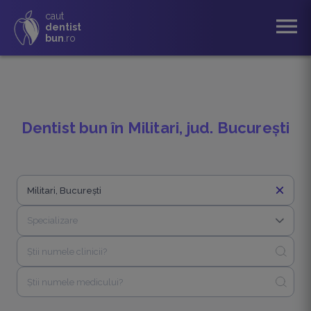
caut
menu
dentist
bun
.ro
Dentist bun în Militari, jud. București
close
close
Specializare