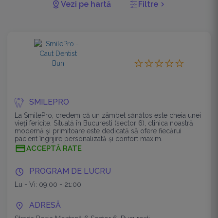
Vezi pe hartă
Filtre
chevron_right
SMILEPRO
La SmilePro, credem că un zâmbet sănătos este cheia unei
vieți fericite. Situată în Bucuresti (sector 6), clinica noastră
modernă și primitoare este dedicată să ofere fiecărui
pacient îngrijire personalizată și confort maxim.
ACCEPTĂ RATE
PROGRAM DE LUCRU
Lu - Vi: 09:00 - 21:00
ADRESĂ