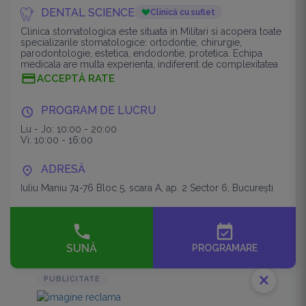
DENTAL SCIENCE
Clinică cu suflet
Clinica stomatologica este situata in Militari si acopera toate
specializarile stomatologice: ortodontie, chirurgie,
parodontologie, estetica, endodontie, protetica. Echipa
medicala are multa experienta, indiferent de complexitatea
cazurilor.
ACCEPTĂ RATE
PROGRAM DE LUCRU
Lu - Jo: 10:00 - 20:00
Vi: 10:00 - 16:00
ADRESĂ
Iuliu Maniu 74-76 Bloc 5, scara A, ap. 2 Sector 6, București
event_available
SUNĂ
PROGRAMARE
close
PUBLICITATE