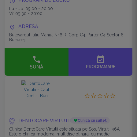
PROGRAM DE LUCRU
Lu - Jo: 09:00 - 20:00
Vi: 09:30 - 20:00
ADRESĂ
Bulevardul Iuliu Maniu, Nr.6 R, Corp C4, Parter C4 Sector 6,
București
event_available
SUNĂ
PROGRAMARE
DENTOCARE VIRTUTII
Clinică cu suflet
Clinica DentoCare Virtutii este situata pe Sos. Virtutii 46A.
Este o clinica moderna, multidisciplinara, cu medici