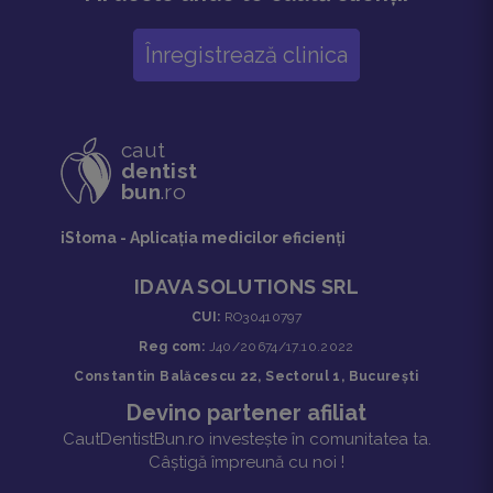
Înregistrează clinica
caut
dentist
bun
.ro
iStoma - Aplicaţia medicilor eficienţi
IDAVA SOLUTIONS SRL
CUI:
RO30410797
Reg com:
J40/20674/17.10.2022
Constantin Balăcescu 22, Sectorul 1, București
Devino partener afiliat
CautDentistBun.ro investește în comunitatea ta.
Câștigă împreună cu noi !