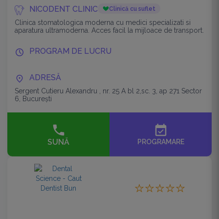
NICODENT CLINIC
Clinică cu suflet
Clinica stomatologica moderna cu medici specializati si
aparatura ultramoderna. Acces facil la mijloace de transport.
PROGRAM DE LUCRU
ADRESĂ
Sergent Cutieru Alexandru , nr. 25 A bl 2,sc. 3, ap 271 Sector
6, București
event_available
SUNĂ
PROGRAMARE