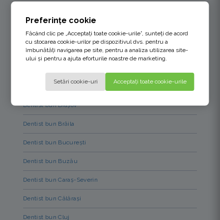
Dentist bun Argeș
Preferințe cookie
Dentist bun Bacău
Făcând clic pe „Acceptați toate cookie-urile”, sunteți de acord
cu stocarea cookie-urilor pe dispozitivul dvs. pentru a
Dentist bun Bihor
îmbunătăți navigarea pe site, pentru a analiza utilizarea site-
ului și pentru a ajuta eforturile noastre de marketing.
Dentist bun Bistrița-Năsăud
Setări cookie-uri
Acceptați toate cookie-urile
Dentist bun Botoșani
Dentist bun Brașov
Dentist bun Brăila
Dentist bun București
Dentist bun Buzău
Dentist bun Caraș-Severin
Dentist bun Călărași
Dentist bun Cluj