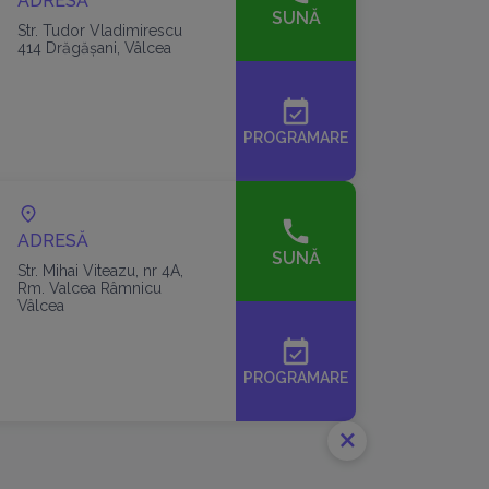
ADRESĂ
SUNĂ
Str. Tudor Vladimirescu
414 Drăgăşani, Vâlcea
event_available
PROGRAMARE
ADRESĂ
SUNĂ
Str. Mihai Viteazu, nr 4A,
Rm. Valcea Râmnicu
Vâlcea
event_available
PROGRAMARE
close