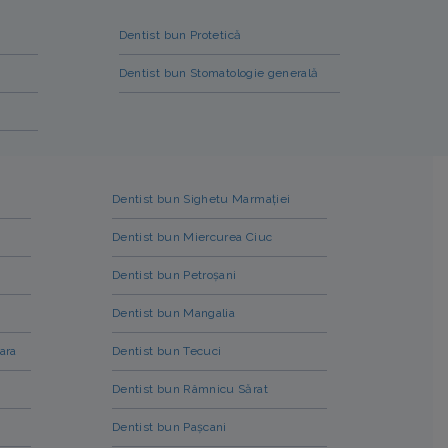
Dentist bun Protetică
Dentist bun Stomatologie generală
i
Dentist bun Sighetu Marmației
Dentist bun Miercurea Ciuc
Dentist bun Petroșani
Dentist bun Mangalia
ara
Dentist bun Tecuci
Dentist bun Râmnicu Sărat
Dentist bun Pașcani