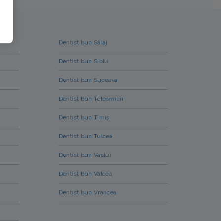
Dentist bun Sălaj
Dentist bun Sibiu
Dentist bun Suceava
Dentist bun Teleorman
Dentist bun Timiș
Dentist bun Tulcea
Dentist bun Vaslui
Dentist bun Vâlcea
Dentist bun Vrancea