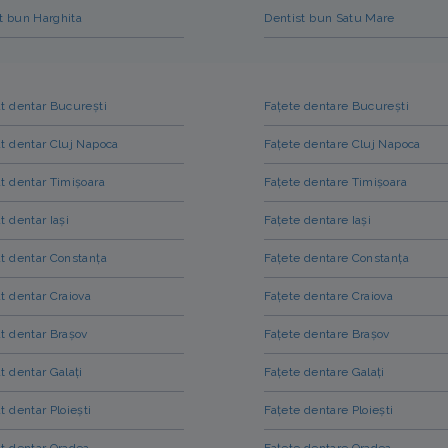
t bun Harghita
Dentist bun Satu Mare
t dentar București
Fațete dentare București
t dentar Cluj Napoca
Fațete dentare Cluj Napoca
t dentar Timișoara
Fațete dentare Timișoara
t dentar Iași
Fațete dentare Iași
t dentar Constanța
Fațete dentare Constanța
t dentar Craiova
Fațete dentare Craiova
t dentar Brașov
Fațete dentare Brașov
t dentar Galați
Fațete dentare Galați
t dentar Ploiești
Fațete dentare Ploiești
t dentar Oradea
Fațete dentare Oradea