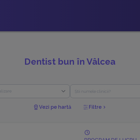
Dentist bun în Vâlcea
alizare
Vezi pe hartă
Filtre
chevron_right