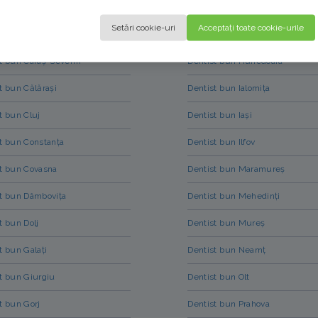
Setări cookie-uri
Acceptați toate cookie-urile
t bun Caraș-Severin
Dentist bun Hunedoara
t bun Călărași
Dentist bun Ialomița
t bun Cluj
Dentist bun Iași
t bun Constanța
Dentist bun Ilfov
t bun Covasna
Dentist bun Maramureș
t bun Dâmbovița
Dentist bun Mehedinți
t bun Dolj
Dentist bun Mureș
t bun Galați
Dentist bun Neamț
t bun Giurgiu
Dentist bun Olt
t bun Gorj
Dentist bun Prahova