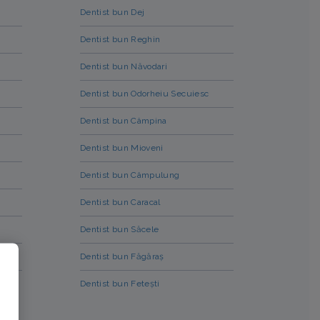
Dentist bun Dej
Dentist bun Reghin
Dentist bun Năvodari
Dentist bun Odorheiu Secuiesc
Dentist bun Câmpina
Dentist bun Mioveni
Dentist bun Câmpulung
Dentist bun Caracal
Dentist bun Săcele
Dentist bun Făgăraș
Dentist bun Fetești