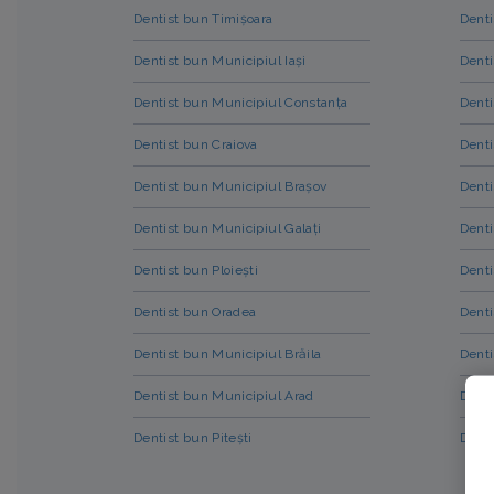
Dentist bun Timișoara
Dent
Dentist bun Municipiul Iași
Denti
Dentist bun Municipiul Constanța
Denti
Dentist bun Craiova
Denti
Dentist bun Municipiul Brașov
Denti
Dentist bun Municipiul Galați
Denti
Dentist bun Ploiești
Denti
Dentist bun Oradea
Denti
Dentist bun Municipiul Brăila
Denti
Dentist bun Municipiul Arad
Denti
Dentist bun Pitești
Denti