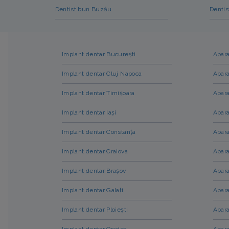
Dentist bun Buzău
Dentis
Implant dentar București
Apara
Implant dentar Cluj Napoca
Apara
Implant dentar Timișoara
Apara
Implant dentar Iași
Apara
Implant dentar Constanța
Apara
Implant dentar Craiova
Apara
Implant dentar Brașov
Apara
Implant dentar Galați
Apara
Implant dentar Ploiești
Apara
Implant dentar Oradea
Apara