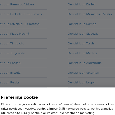
ist bun Râmnicu Vâlcea
Dentist bun Bârlad
st bun Drobeta-Turnu Severin
Dentist bun Municipiul Vaslui
st bun Municipiul Suceava
Dentist bun Roman
st bun Piatra Neamț
Dentist bun Slobozia
st bun Târgu-Jiu
Dentist bun Turda
st bun Târgoviste
Dentist bun Mediaș
st bun Focșani
Dentist bun Alexandria
st bun Bistrița
Dentist bun Voluntari
st bun Reșița
Dentist bun Lugoj
st bun Municipiul Tulcea
Dentist bun Medgidia
Preferințe cookie
st bun Slatina
Dentist bun Onești
Făcând clic pe „Acceptați toate cookie-urile”, sunteți de acord cu stocarea cookie-
urilor pe dispozitivul dvs. pentru a îmbunătăți navigarea pe site, pentru a analiza
utilizarea site-ului și pentru a ajuta eforturile noastre de marketing.