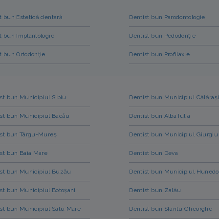
t bun Estetică dentară
Dentist bun Parodontologie
t bun Implantologie
Dentist bun Pedodonție
t bun Ortodonție
Dentist bun Profilaxie
st bun Municipiul Sibiu
Dentist bun Municipiul Călăraș
st bun Municipiul Bacău
Dentist bun Alba Iulia
ist bun Târgu-Mureș
Dentist bun Municipiul Giurgiu
st bun Baia Mare
Dentist bun Deva
ist bun Municipiul Buzău
Dentist bun Municipiul Hunedo
st bun Municipiul Botoșani
Dentist bun Zalău
st bun Municipiul Satu Mare
Dentist bun Sfântu Gheorghe