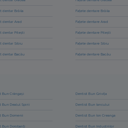
t dentar Brăila
Fațete dentare Brăila
t dentar Arad
Fațete dentare Arad
t dentar Pitești
Fațete dentare Pitești
t dentar Sibiu
Fațete dentare Sibiu
t dentar Bacău
Fațete dentare Bacău
t Bun Crângași
Dentist Bun Grivița
t Bun Dealul Spirii
Dentist Bun Iancului
t Bun Domenii
Dentist Bun Ion Creanga
t Bun Dorobanți
Dentist Bun Industriilor