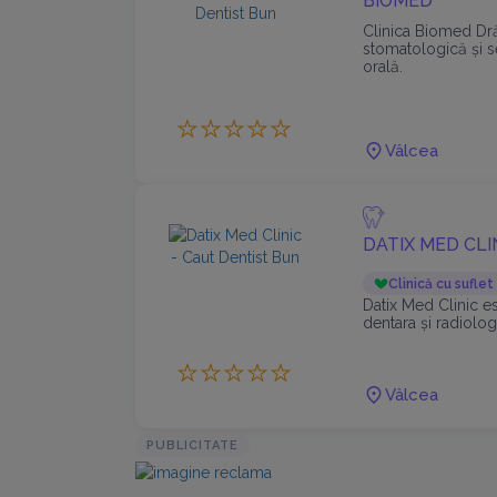
BIOMED
Clinica Biomed Dră
stomatologică și s
orală.
Vâlcea
DATIX MED CLI
Clinică cu suflet
Datix Med Clinic e
dentara și radiolog
Vâlcea
PUBLICITATE