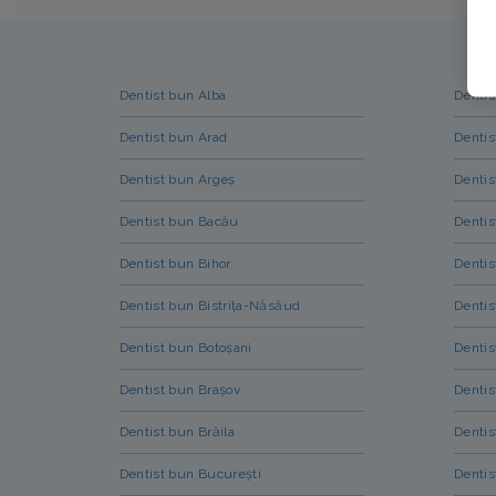
Dentist bun Alba
Dentis
Dentist bun Arad
Dentis
Dentist bun Argeș
Dentis
Dentist bun Bacău
Dentis
Dentist bun Bihor
Dentis
Dentist bun Bistrița-Năsăud
Dentis
Dentist bun Botoșani
Dentis
Dentist bun Brașov
Dentis
Dentist bun Brăila
Dentis
Dentist bun București
Dentis