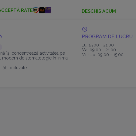
ACCEPTĂ RATE
DESCHIS ACUM
Ă
PROGRAM DE LUCRU
Lu: 15:00 - 21:00
Ma: 09:00 - 21:00
ină își concentrează activitatea pe
Mi - Jo: 09:00 - 15:00
til modern de stomatologie în inima
.
lității ocluzale
me pentru rezultate maxime
 invazive