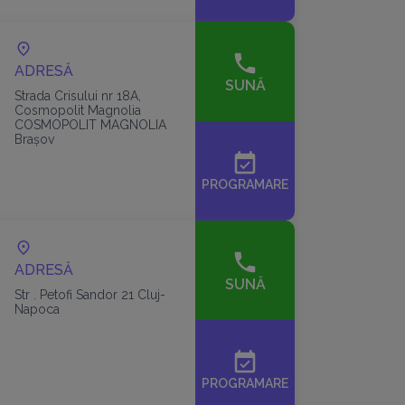
ADRESĂ
SUNĂ
Strada Crisului nr 18A,
Cosmopolit Magnolia
COSMOPOLIT MAGNOLIA
Brașov
event_available
PROGRAMARE
ADRESĂ
SUNĂ
Str . Petofi Sandor 21 Cluj-
Napoca
event_available
PROGRAMARE