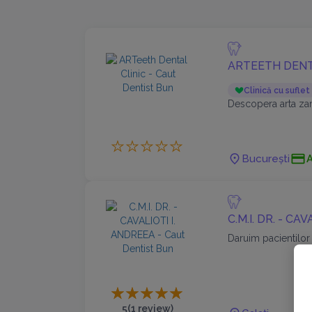
ARTEETH DENT
Clinică cu suflet
Descopera arta zam
București
C.M.I. DR. - CA
Daruim pacientilor
5
(1 review)