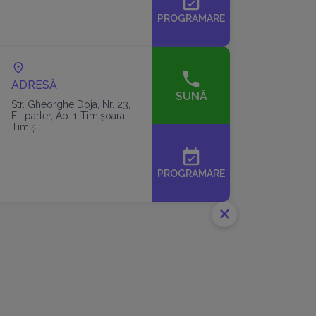
event_available
PROGRAMARE
ADRESĂ
SUNĂ
Str. Gheorghe Doja, Nr. 23,
Et. parter, Ap. 1 Timişoara,
Timiș
event_available
PROGRAMARE
close