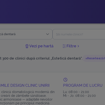
ică dentară
Vezi pe hartă
Filtre
chevron_right
 300 de clinici după criteriul „Estetică dentară”.
Resetează F
MILE DESIGN CLINIC UNIRII
PROGRAM DE LUCRU
o clinică stomatologică modernă din
Lu: 08:00 - 21:00
 creării de zâmbete sănătoase,
Mi - Jo: 08:00 - 21:00
etic armonioase — adaptate nevoilor
Funcționăm pe principiul medicină