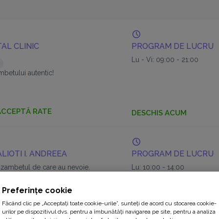
AL CLINIC
PROGRAM DE LUCRU
Lu - Vi: 09:00 - 21:00
betului autentic!
ACCEPTĂ RATE
DESCHIS ACUM
VALIOTI I. ANDREEA
PROGRAM DE LUCRU
 zambetul de care au nevoie.
Lu: 10:00 - 14:00
Ma: 14:00 - 19:00
Mi: 10:00 - 14:00
Preferințe cookie
Jo: 14:00 - 19:00
Vi: 10:00 - 14:00
Făcând clic pe „Acceptați toate cookie-urile”, sunteți de acord cu stocarea cookie-
urilor pe dispozitivul dvs. pentru a îmbunătăți navigarea pe site, pentru a analiza