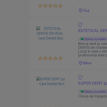
Cluj
ESTETICAL DEN
Clinică cu suflet
Bine ai venit la c
DENTIS din Oradea
Locul în care o în
profesioniști este 
pacient, indiferent 
Bihor
SUPER DENT 9
Clinică cu suflet
Clinica de Implanto