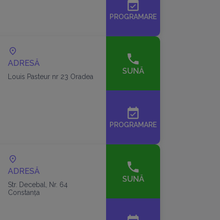
event_available
PROGRAMARE
ADRESĂ
SUNĂ
Louis Pasteur nr 23 Oradea
event_available
PROGRAMARE
ADRESĂ
SUNĂ
Str. Decebal, Nr. 64
Constanța