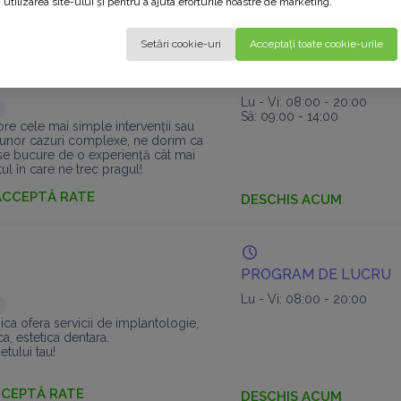
utilizarea site-ului și pentru a ajuta eforturile noastre de marketing.
Setări cookie-uri
Acceptați toate cookie-urile
ENTS IANCULUI
PROGRAM DE LUCRU
Lu - Vi: 08:00 - 20:00
Sâ: 09:00 - 14:00
re cele mai simple intervenții sau
unor cazuri complexe, ne dorim ca
ă se bucure de o experiență cât mai
l în care ne trec pragul!
ACCEPTĂ RATE
DESCHIS ACUM
D
PROGRAM DE LUCRU
Lu - Vi: 08:00 - 20:00
ica ofera servicii de implantologie,
ca, estetica dentara.
etului tau!
CEPTĂ RATE
DESCHIS ACUM