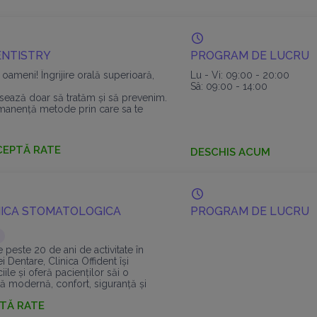
ENTISTRY
PROGRAM DE LUCRU
oameni! Îngrijire orală superioară,
Lu - Vi: 09:00 - 20:00
Sâ: 09:00 - 14:00
esează doar să tratăm și să prevenim.
manență metode prin care sa te
e la cabinet, și nu cu teamă.
CEPTĂ RATE
DESCHIS ACUM
NICA STOMATOLOGICA
PROGRAM DE LUCRU
 peste 20 de ani de activitate în
Dentare, Clinica Offident își
ile și oferă pacienților săi o
lă modernă, confort, siguranță și
TĂ RATE