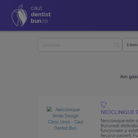
caut
dentist
bun
.ro
Estet
Am găsit
NEOCLINIQUE S
Neoclinique este 
București dedicată
funcționale și est
fiecărui pacient. 