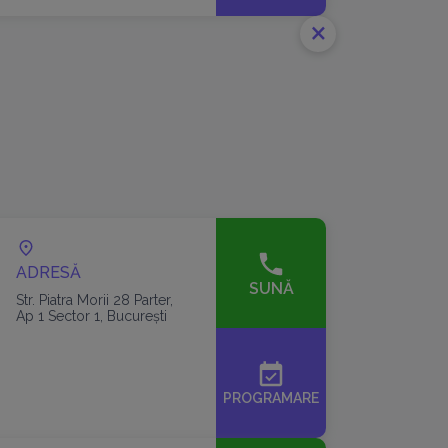
close
ADRESĂ
SUNĂ
Str. Piatra Morii 28 Parter,
Ap 1 Sector 1, București
event_available
PROGRAMARE