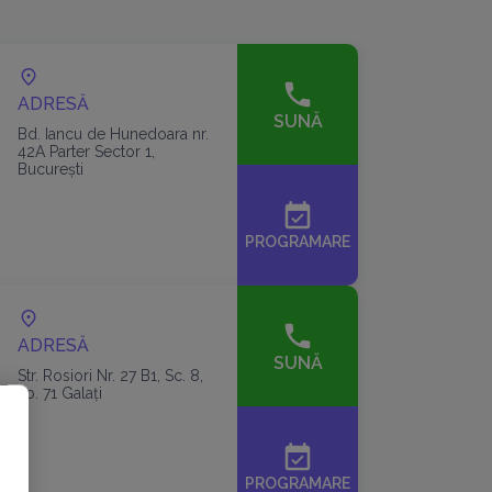
ADRESĂ
SUNĂ
Bd. Iancu de Hunedoara nr.
42A Parter Sector 1,
București
event_available
PROGRAMARE
ADRESĂ
SUNĂ
Str. Rosiori Nr. 27 B1, Sc. 8,
ap. 71 Galați
event_available
PROGRAMARE