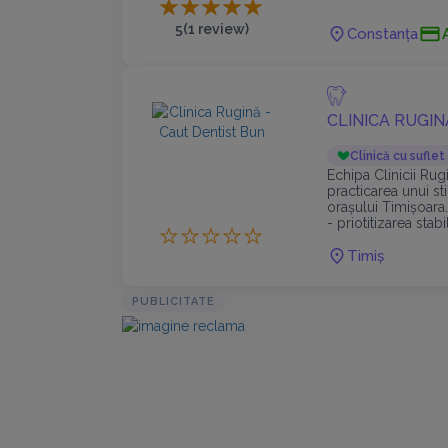
5
(1 review)
Constanța
CLINICA RUGIN
Clinică cu suflet
Echipa Clinicii Rug
practicarea unui s
orașului Timișoara
- priotitizarea stabi
- tratamente mini
Timiș
- tratamente minim
PUBLICITATE