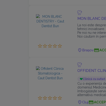
MON BLANC D
La noi este despre 
tehnici inovatoare.
Pe noi nu ne inter
Noi căutăm în per
reîntorci cu plăcer
Brașov
AC
OFFIDENT CLI
Clinică cu suflet
Cu o experiență de
domeniul Medicinei 
îmbogățește servici
alternativă medica
precizie
Cluj
ACCEP