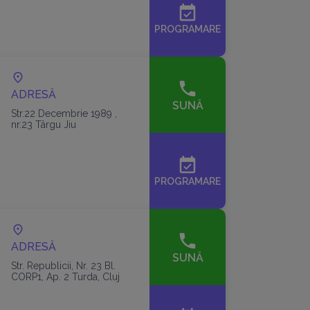
event_available
PROGRAMARE
ADRESĂ
SUNĂ
Str.22 Decembrie 1989 ,
nr.23 Târgu Jiu
event_available
PROGRAMARE
ADRESĂ
SUNĂ
Str. Republicii, Nr. 23 Bl.
CORP1, Ap. 2 Turda, Cluj