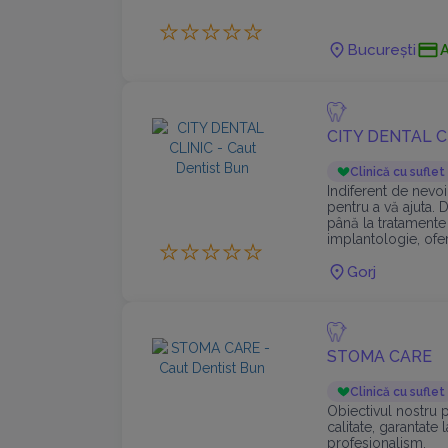
dentară completă, d
București
CITY DENTAL C
Clinică cu suflet
Indiferent de nevo
pentru a vă ajuta. 
până la tratamente
implantologie, ofer
noastra stomatolog
Gorj
STOMA CARE
Clinică cu suflet
Obiectivul nostru p
calitate, garantate 
profesionalism.