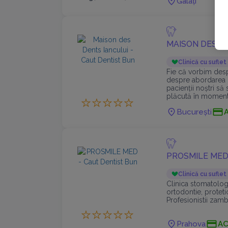
Galați
MAISON DES D
Clinică cu suflet
Fie că vorbim desp
despre abordarea 
pacienții noștri s
plăcută în momentu
București
PROSMILE ME
Clinică cu suflet
Clinica stomatolog
ortodontie, proteti
Profesionistii zamb
Prahova
AC