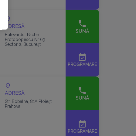
ADRESĂ
SUNĂ
Bulevardul Pache
Protopopescu Nr 69
Sector 2, București
event_available
PROGRAMARE
ADRESĂ
SUNĂ
Str. Bobalna, 81A Ploieşti,
Prahova
event_available
PROGRAMARE