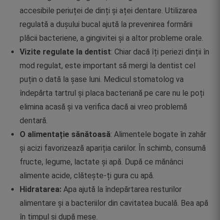
accesibile periuței de dinți și aței dentare. Utilizarea
regulată a dușului bucal ajută la prevenirea formării
plăcii bacteriene, a gingivitei și a altor probleme orale.
Vizite regulate la dentist
: Chiar dacă îți periezi dinții în
mod regulat, este important să mergi la dentist cel
puțin o dată la șase luni. Medicul stomatolog va
îndepărta tartrul și placa bacteriană pe care nu le poți
elimina acasă și va verifica dacă ai vreo problemă
dentară.
O alimentație sănătoasă
: Alimentele bogate în zahăr
și acizi favorizează apariția cariilor. În schimb, consumă
fructe, legume, lactate și apă. După ce mănânci
alimente acide, clătește-ți gura cu apă.
Hidratarea:
Apa ajută la îndepărtarea resturilor
alimentare și a bacteriilor din cavitatea bucală. Bea apă
în timpul și după mese.