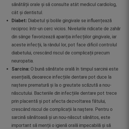
sănătății orale și să consulte atât medicul cardiolog,
cât și dentistul.
Diabet:
Diabetul și bolile gingivale se influențează
reciproc într-un cerc vicios. Nivelurile ridicate de zahăr
din sânge favorizează apariția infecțiilor gingivale, iar
aceste infecții, la rândul lor, pot face dificil controlul
diabetului, crescând riscul de complicații precum
neuropatia.
Sarcina:
O bună sănătate orală în timpul sarcinii este
esențială, deoarece infecțiile dentare pot duce la
naștere prematură și la o greutate scăzută a nou-
născutului. Bacteriile din infecțiile dentare pot trece
prin placentă și pot afecta dezvoltarea fătului,
crescând riscul de complicații la naștere. Pentru o
sarcină sănătoasă și un nou-născut sănătos, este
important să menții o igienă orală impecabilă și să