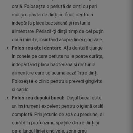
orală. Folosește o periuță de dinți cu peri
moi și o pastă de dinți cu fluor, pentru a
îndepărta placa bacteriană și resturile
alimentare. Periază-ți dinții timp de cel puțin
două minute, insistând asupra liniei gingivale.
Folosirea aței dentare
: Ața dentară ajunge
în zonele pe care periuța nu le poate curăța,
îndepărtând placa bacteriană și resturile
alimentare care se acumulează între dinți.
Folosește-o zilnic pentru a preveni gingivita
și cariile.
Folosirea dușului bucal:
Dușul bucal este
un instrument excelent pentru o igienă orală
completă. Prin jeturile de apă cu presiune, el
curăță în profunzime spațiile dintre dinți și
de-a lungul liniei gingivale, zone greu