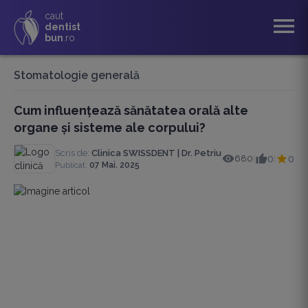
caut
menu
dentist
bun
.ro
Stomatologie generală
Cum influențează sănătatea orală alte
organe și sisteme ale corpului?
Scris de:
Clinica SWISSDENT | Dr. Petriu
680
0
0
|
|
Publicat:
07 Mai. 2025