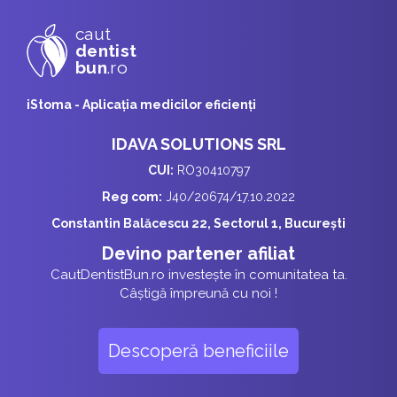
caut
dentist
bun
.ro
iStoma - Aplicaţia medicilor eficienţi
IDAVA SOLUTIONS SRL
CUI:
RO30410797
Reg com:
J40/20674/17.10.2022
Constantin Balăcescu 22, Sectorul 1, București
Devino partener afiliat
CautDentistBun.ro investește în comunitatea ta.
Câștigă împreună cu noi !
Descoperă beneficiile