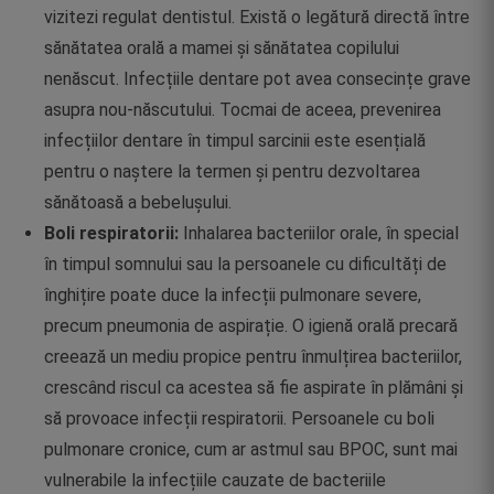
vizitezi regulat dentistul. Există o legătură directă între
sănătatea orală a mamei și sănătatea copilului
nenăscut. Infecțiile dentare pot avea consecințe grave
asupra nou-născutului. Tocmai de aceea, prevenirea
infecțiilor dentare în timpul sarcinii este esențială
pentru o naștere la termen și pentru dezvoltarea
sănătoasă a bebelușului.
Boli respiratorii:
Inhalarea bacteriilor orale, în special
în timpul somnului sau la persoanele cu dificultăți de
înghițire poate duce la infecții pulmonare severe,
precum pneumonia de aspirație. O igienă orală precară
creează un mediu propice pentru înmulțirea bacteriilor,
crescând riscul ca acestea să fie aspirate în plămâni și
să provoace infecții respiratorii. Persoanele cu boli
pulmonare cronice, cum ar astmul sau BPOC, sunt mai
vulnerabile la infecțiile cauzate de bacteriile