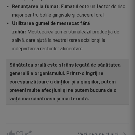
Renunțarea la fumat:
Fumatul este un factor de risc
major pentru bolile gingivale și cancerul oral.
Utilizarea gumei de mestecat fără
zahăr:
Mestecarea gumei stimulează producția de
salivă, care ajută la neutralizarea acizilor și la
îndepărtarea resturilor alimentare.
Sănătatea orală este strâns legată de sănătatea
generală a organismului. Printr-o îngrijire
corespunzătoare a dinților și a gingiilor, putem
preveni multe afecțiuni și ne putem bucura de o
viață mai sănătoasă și mai fericită.
Vezi pagina clinicii